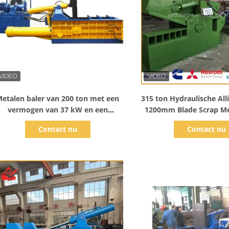
Toon details
Toon detail
etalen baler van 200 ton met een
315 ton Hydraulische All
vermogen van 37 kW en een
1200mm Blade Scrap Me
balensegment van 850 × 350 mm
Machine voor staal r
Contact nu
Contact nu
oor de verwerking van staalschroot