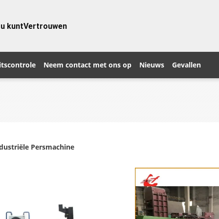
 u kunt
Vertrouwen
itscontrole
Neem contact met ons op
Nieuws
Gevallen
dustriële Persmachine