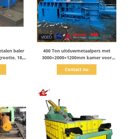
s
Toon details
talen baler
400 Ton uitduwmetaalpers met
rootte, 18,5
3000×2000×1200mm kamer voor
ecyclen van
schrootverdichting
Contact nu