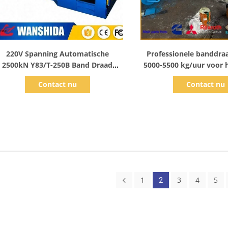
Toon details
Toon detail
220V Spanning Automatische
Professionele banddra
2500kN Y83/T-250B Band Draad
5000-5500 kg/uur voor h
Balenpers Machine Voor Compact
van hoogdich
Contact nu
Contact nu
Schroot Band Staaldraad Recycling
schrootbandstaal
1
3
4
5
2