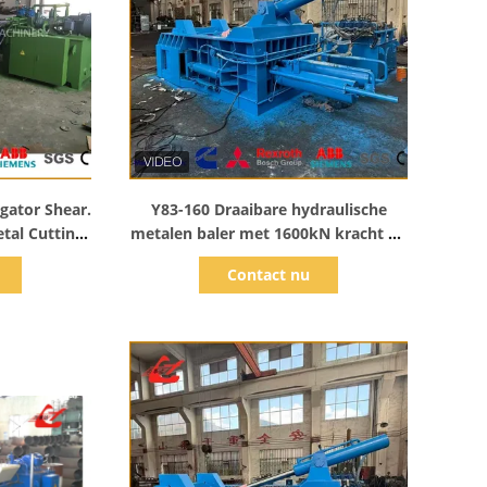
s
Toon details
igator Shear.
Y83-160 Draaibare hydraulische
tal Cutting
metalen baler met 1600kN kracht en
ecycling
1600×1000×800mm kamer voor
Contact nu
afvalrecycling