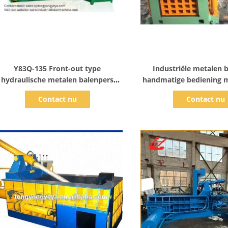
Toon details
Toon detail
Y83Q-135 Front-out type
Industriële metalen 
hydraulische metalen balenpers
handmatige bediening m
voor exportverpakking en
geluidsdruk van 1350 
Contact nu
Contact nu
ovenvoedingsvoorbereiding met
soepele werking voor 
handklepbediening
middelgrote
afvalrecyclinginsta