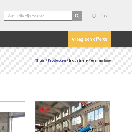
Dutch
search
Vraag een offerte
Thuis
Producten
/
/ Industriële Persmachine