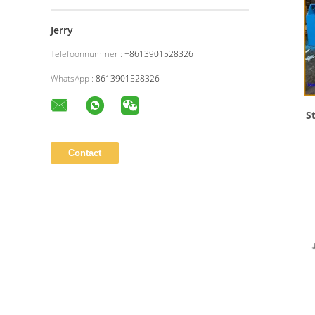
Jerry
Telefoonnummer :
+8613901528326
WhatsApp :
8613901528326
S