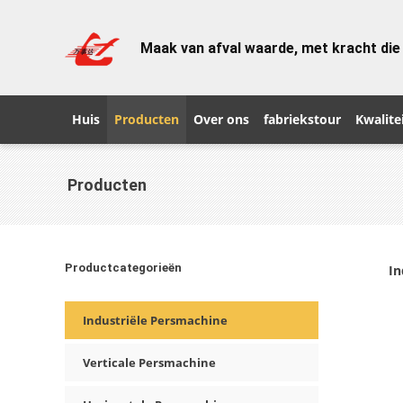
Maak van afval waarde, met kracht die
Huis
Producten
Over ons
fabriekstour
Kwalite
Producten
Productcategorieën
In
Industriële Persmachine
Verticale Persmachine