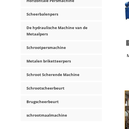
Horizontale Persmachine
Scheerbalenpers
De hydraulische Machine van de
Metaalpers
Schrootpersmachine
M
Metalen briketteerpers
v
Schroot Scherende Machine
Schrootscheerbeurt
Brugscheerbeurt
schrootmaalmachine