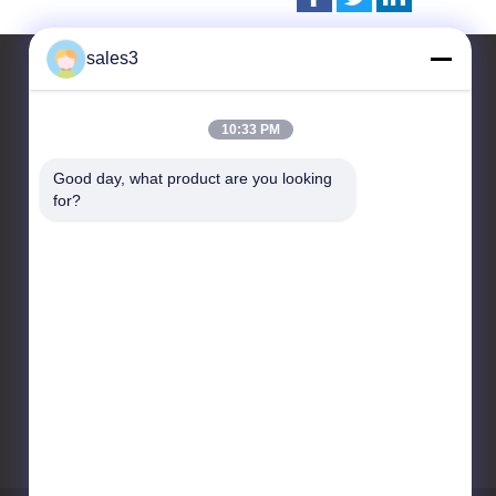
sales3
10:33 PM
Contacteer ons
Good day, what product are you looking 
JIANGSU WANSHIDA
for?
HYDRAULIC MACHINERY CO.,
LTD
Nr. 9 Longyun Rd,
ZhouzhuangTown, Jiangyin,
Jiangsu
86-510-86221271
sales@tongyongyeya.com