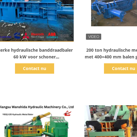
Toon details
Toon detail
terke hydraulische banddraadbaler
200 ton hydraulische me
60 kW voor schoner
met 400×400 mm balen g
werkplaatsbeheer en veiligere
kW vermogen voor het r
Contact nu
Contact nu
bandenrecycling
metaal