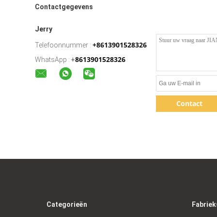
Contactgegevens
Jerry
+8613901528326
Telefoonnummer :
8613901528326
WhatsApp :
+
Contact
Categorieën
Fabriek