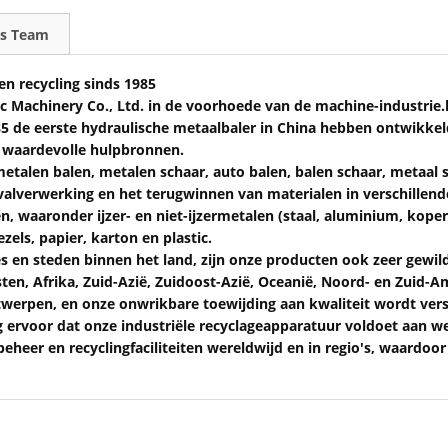
s Team
n recycling sinds 1985
ic Machinery Co., Ltd. in de voorhoede van de machine-industrie
5 de eerste hydraulische metaalbaler in China hebben ontwikkel
n waardevolle hulpbronnen.
etalen balen, metalen schaar, auto balen, balen schaar, metaal s
alverwerking en het terugwinnen van materialen in verschillend
, waaronder ijzer- en niet-ijzermetalen (staal, aluminium, koper
zels, papier, karton en plastic.
 en steden binnen het land, zijn onze producten ook zeer gewild
n, Afrika, Zuid-Azië, Zuidoost-Azië, Oceanië, Noord- en Zuid-A
erpen, en onze onwrikbare toewijding aan kwaliteit wordt vers
 ervoor dat onze industriële recyclageapparatuur voldoet aan 
beheer en recyclingfaciliteiten wereldwijd en in regio's, waardoo