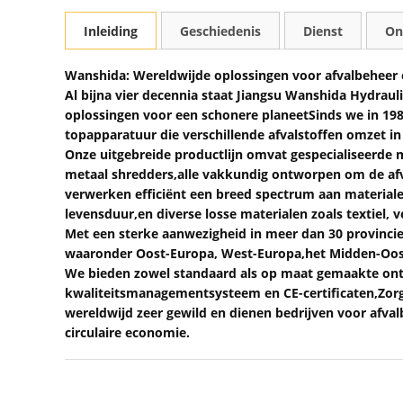
Inleiding
Geschiedenis
Dienst
On
Wanshida: Wereldwijde oplossingen voor afvalbeheer e
Al bijna vier decennia staat Jiangsu Wanshida Hydraul
oplossingen voor een schonere planeetSinds we in 198
topapparatuur die verschillende afvalstoffen omzet i
Onze uitgebreide productlijn omvat gespecialiseerde m
metaal shredders,alle vakkundig ontworpen om de afv
verwerken efficiënt een breed spectrum aan materialen
levensduur,en diverse losse materialen zoals textiel, ve
Met een sterke aanwezigheid in meer dan 30 provincies
waaronder Oost-Europa, West-Europa,het Midden-Ooste
We bieden zowel standaard als op maat gemaakte ontw
kwaliteitsmanagementsysteem en CE-certificaten,Zorg
wereldwijd zeer gewild en dienen bedrijven voor afval
circulaire economie.