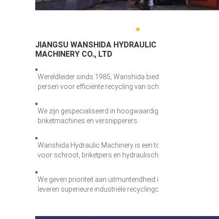
JIANGSU WANSHIDA HYDRAULIC
MACHINERY CO., LTD
Wereldleider sinds 1985, Wanshida biedt CE/ISO-gecertific
persen voor efficiënte recycling van schroot en afval, vert
We zijn gespecialiseerd in hoogwaardige hydraulische appa
briketmachines en versnipperers.
Wanshida Hydraulic Machinery is een toonaangevende fabr
voor schroot, briketpers en hydraulische schaar.
We geven prioriteit aan uitmuntendheid in producten/dienst
leveren superieure industriële recyclingoplossingen.