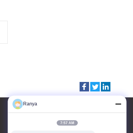
Ranya
7:57 AM
Contacteer ons