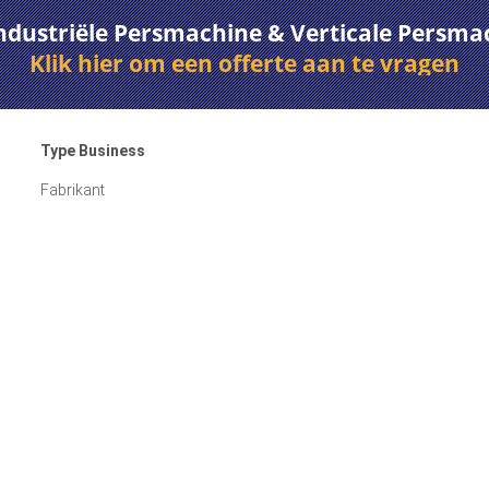
Industriële Persmachine & Verticale Persma
Klik hier om een offerte aan te vragen
Type Business
Fabrikant