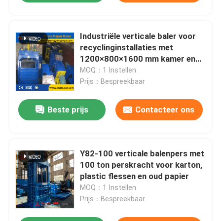
Industriële verticale baler voor
recyclinginstallaties met
1200×800×1600 mm kamer en
100×300 kg balgewicht
MOQ：1 Instellen
Prijs：Bespreekbaar
Beste prijs
Contacteer ons
Y82-100 verticale balenpers met
100 ton perskracht voor karton,
plastic flessen en oud papier
MOQ：1 Instellen
Prijs：Bespreekbaar