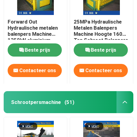
Forward Out
25MPa Hydraulische
Hydraulische metalen
Metalen Balenpers
balenpers Machine
Machine Hoogte 160
1350kN aluminium
Ton Schroot Balenpers
schrootpers
Beste prijs
Beste prijs
Contacteer ons
Contacteer ons
Schrootpersmachine
(51)