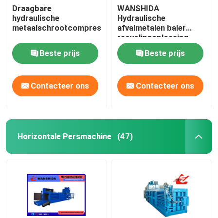
Draagbare
WANSHIDA
hydraulische
Hydraulische
metaalschrootcompressor
afvalmetalen baler
recyclingoplossing.
Beste prijs
Beste prijs
Contacteer ons
Contacteer ons
Horizontale Persmachine
(47)