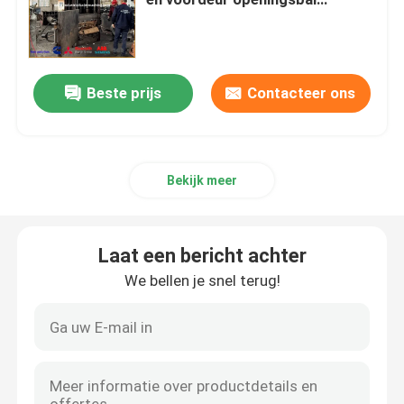
uitstoten
Verticale Persmachine
Beste prijs
Contacteer ons
Horizontale Persmachine
Scheerbalenpers
Bekijk meer
De hydraulische Machine van de Metaalpers
Laat een bericht achter
Schrootpersmachine
We bellen je snel terug!
Metalen briketteerpers
Schroot Scherende Machine