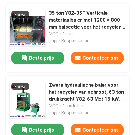
35 ton Y82-35F Verticale
materiaalbaler met 1200 × 800
mm balsectie voor het recyclen
van karton, plastic en licht afval
MOQ：1 set
Prijs：Bespreekbaar
Beste prijs
Contacteer ons
Zware hydraulische baler voor
het recyclen van schroot, 63 ton
drukkracht Y82-63 Met 15 kW
vermogen
MOQ：1 Instellen
Prijs：Bespreekbaar
Beste prijs
Contacteer ons