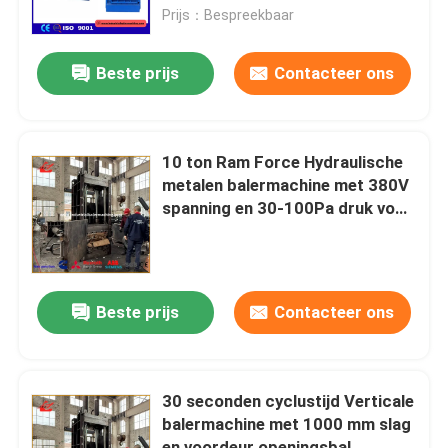
Prijs：Bespreekbaar
fabriekstour
Beste prijs
Contacteer ons
Kwaliteitscontrole
10 ton Ram Force Hydraulische
Neem contact met ons op
metalen balermachine met 380V
spanning en 30-100Pa druk voor
industriële toepassingen
Nieuws
Gevallen
Beste prijs
Contacteer ons
Vraag een offerte
30 seconden cyclustijd Verticale
balermachine met 1000 mm slag
Industriële Persmachine
en voordeur openingsbal