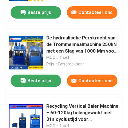
Beste prijs
Contacteer ons
De hydraulische Perskracht van
de Trommelmaalmachine 250kN
met een Slag van 1000 Mm voor
het Verpletteren van 200L-Vaten
MOQ：1 set
Toepassing
Prijs：Bespreekbaar
Beste prijs
Contacteer ons
Huis
Recycling Vertical Baler Machine
Producten
– 60-120kg balengewicht met
31s cyclustijd voor
afvalverwerking
Over ons
MOQ：1 set