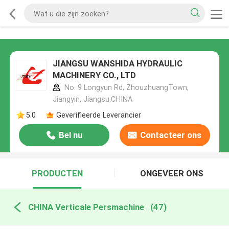
JIANGSU WANSHIDA HYDRAULIC
MACHINERY CO., LTD
No. 9 Longyun Rd, ZhouzhuangTown,
Jiangyin, Jiangsu,CHINA
5.0
Geverifieerde Leverancier
Bel nu
Contacteer ons
PRODUCTEN
ONGEVEER ONS
CHINA Verticale Persmachine
(47)