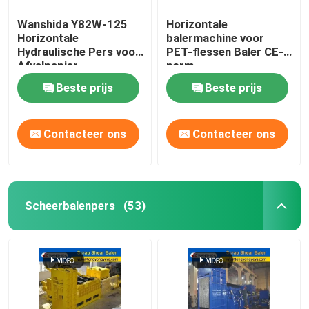
Wanshida Y82W-125
Horizontale
Horizontale
balermachine voor
Hydraulische Pers voor
PET-flessen Baler CE-
Afvalpapier,
norm
Kunststoffen & PET-
Beste prijs
Beste prijs
flessen
Contacteer ons
Contacteer ons
Scheerbalenpers
(53)