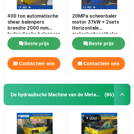
400 ton automatische
20MPa scheerbaler
shear balenpers
motor 37kW × 2sets
breedte 2000 mm
Horizontale
hydraulische balenpers
metaalschrootbaler
voor recycling van
Beste prijs
Beste prijs
zwaar schroot
Contacteer ons
Contacteer ons
De hydraulische Machine van de Metaalpers
(86)