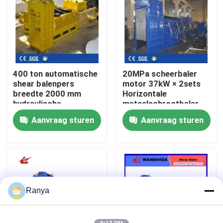
fabriekstour
Kwaliteitscontrole
400 ton automatische
20MPa scheerbaler
shear balenpers
motor 37kW × 2sets
Neem contact met ons op
breedte 2000 mm
Horizontale
hydraulische
metaalschrootbaler
balenpers
voor recycling van
Aanvraag sturen
Aanvraag sturen
Nieuws
zwaar schroot
Gevallen
Vraag een offerte
Ranya
Industriële Persmachine