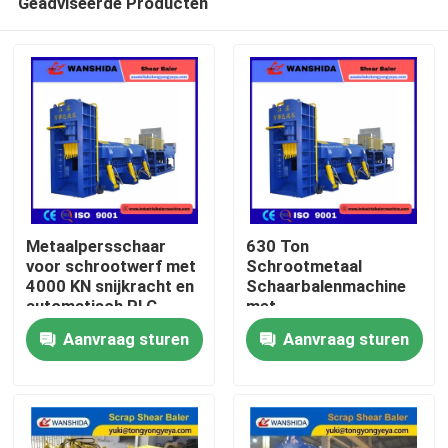
Geadviseerde Producten
Metaalpersschaar
630 Ton
voor schrootwerf met
Schrootmetaal
4000 KN snijkracht en
Schaarbalenmachine
automatisch PLC-
met
Huis
besturingssysteem
5000×1750×950mm
Aanvraag sturen
Aanvraag sturen
Perskamer voor
Schrootrecycling en
Producten
Ovenlading
Voorbereiding
Over ons