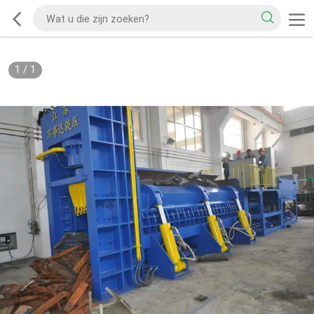
1
/
1