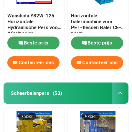
Wanshida Y82W-125
Horizontale
Horizontale
balermachine voor
Hydraulische Pers voor
PET-flessen Baler CE-
Afvalpapier,
norm
Kunststoffen & PET-
Beste prijs
Beste prijs
flessen
Contacteer ons
Contacteer ons
Scheerbalenpers
(53)