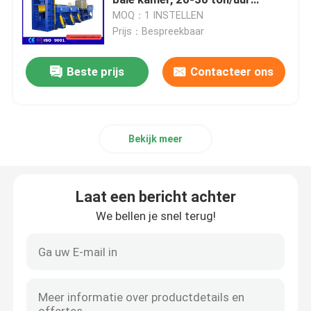
verwerkingscapaciteit, ideaal
MOQ：1 INSTELLEN
voor metaal smeltinstallaties
Prijs：Bespreekbaar
Verticale Persmachine
Beste prijs
Contacteer ons
Horizontale Persmachine
Scheerbalenpers
Bekijk meer
De hydraulische Machine van de Metaalpers
Laat een bericht achter
Schrootpersmachine
We bellen je snel terug!
Metalen briketteerpers
Schroot Scherende Machine