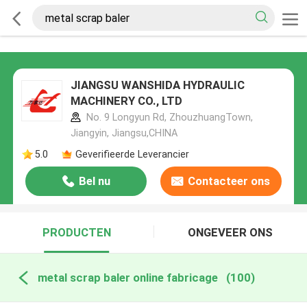
JIANGSU WANSHIDA HYDRAULIC
MACHINERY CO., LTD
No. 9 Longyun Rd, ZhouzhuangTown,
Jiangyin, Jiangsu,CHINA
5.0
Geverifieerde Leverancier
Bel nu
Contacteer ons
PRODUCTEN
ONGEVEER ONS
metal scrap baler online fabricage
(100)