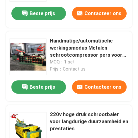
Beste prijs
Contacteer ons
Handmatige/automatische
werkingsmodus Metalen
schrootcompressor pers voor
gladde en gemakkelijke
MOQ：1 set
schrootcompressie
Prijs：Contact us
Beste prijs
Contacteer ons
Huis
220v hoge druk schrootbaler
Producten
voor langdurige duurzaamheid en
prestaties
Over ons