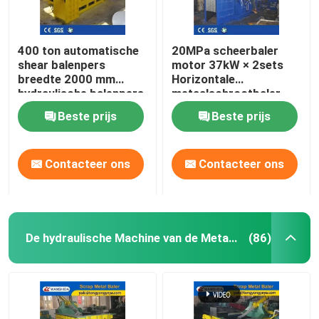
400 ton automatische
20MPa scheerbaler
shear balenpers
motor 37kW × 2sets
breedte 2000 mm
Horizontale
hydraulische balenpers
metaalschrootbaler
voor recycling van
Beste prijs
Beste prijs
zwaar schroot
Contacteer ons
Contacteer ons
De hydraulische Machine van de Metaalpers
(86)