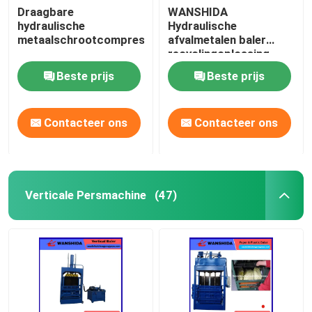
Draagbare
WANSHIDA
hydraulische
Hydraulische
metaalschrootcompressor
afvalmetalen baler
recyclingoplossing.
Beste prijs
Beste prijs
Contacteer ons
Contacteer ons
Verticale Persmachine
(47)