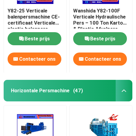
Y82-25 Verticale
Wanshida Y82-100F
balenpersmachine CE-
Verticale Hydraulische
certificaat Verticale
Pers – 100 Ton Karton
plastic balenpers
& Plastic Afvalpers
Beste prijs
Beste prijs
Contacteer ons
Contacteer ons
Horizontale Persmachine
(47)