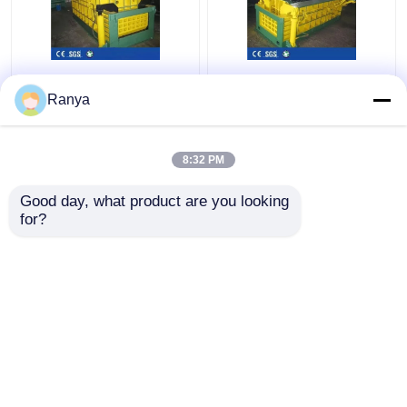
Forward Out
25MPa Hydraulische
Hydraulische metalen
Metalen Balenpers
Ranya
balenpers Machine
Machine Hoogte 160
1350kN aluminium
Ton Schroot Balenpers
schrootpers
8:32 PM
Beste prijs
Beste prijs
Good day, what product are you looking 
for?
Contacteer ons
Contacteer ons
Bekijk meer
Thuis
Ongeveer ons
Contacteer ons
Desktop Site
Sitemap
Privacybeleid