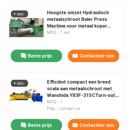
Hoogste omzet Hydraulisch
metaalschroot Baler Press
Machine voor metaal koper
Aluminium staalschroot
MOQ：1 set
Beste prijs
Contacteer ons
Efficiënt compact een breed
scala aan metaalschroot met
Wanshida Y83F-315CTurn-out
industriële balenpers
MOQ：1
Prijs：contact us
Beste prijs
Contacteer ons