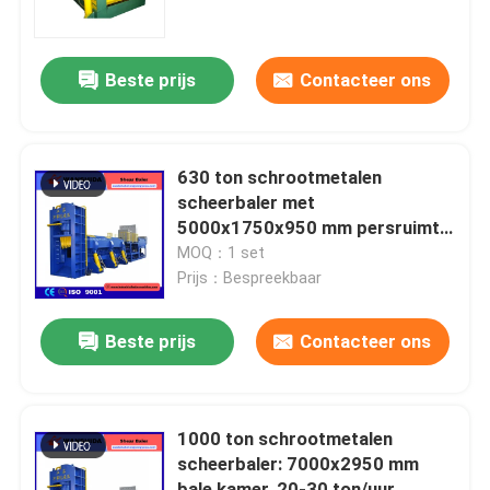
fabriekstour
Beste prijs
Contacteer ons
Kwaliteitscontrole
630 ton schrootmetalen
Neem contact met ons op
scheerbaler met
5000x1750x950 mm persruimte,
220 kW vermogen voor efficiënte
MOQ：1 set
Nieuws
metaalrecycling
Prijs：Bespreekbaar
Gevallen
Beste prijs
Contacteer ons
Vraag een offerte
1000 ton schrootmetalen
scheerbaler: 7000x2950 mm
Industriële Persmachine
bale kamer, 20-30 ton/uur