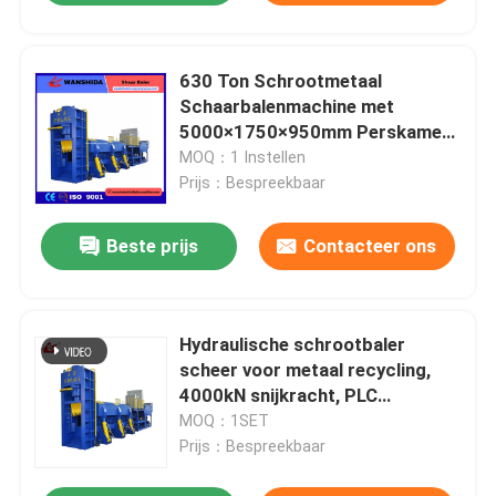
630 Ton Schrootmetaal
Schaarbalenmachine met
5000×1750×950mm Perskamer
voor Schrootrecycling en
MOQ：1 Instellen
Ovenlading Voorbereiding
Prijs：Bespreekbaar
Beste prijs
Contacteer ons
Hydraulische schrootbaler
scheer voor metaal recycling,
4000kN snijkracht, PLC
automatische besturing
MOQ：1SET
Prijs：Bespreekbaar