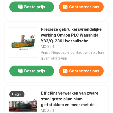
Beste prijs
Contacteer ons
Precieze gebruikersvriendelijke
werking Omron PLC Wanshida
Y83/Q-230 Hydraulische
metaalbaler
MOQ：1
Prijs：Negotiable contact with picture
given whatsApp
Beste prijs
Contacteer ons
Efficiënt verwerken van zware
staal grote aluminium
gietstukken en meer met de
Wanshida Y83Q-10000
MOQ：1