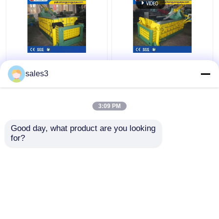
Forward Out
25MPa Hydraulische
Hydraulische metalen
Metalen Balenpers
sales3
balenpers Machine
Machine Hoogte 160
1350kN aluminium
Ton Schroot Balenpers
schrootpers
3:09 PM
Beste prijs
Beste prijs
Good day, what product are you looking 
for?
Contacteer ons
Contacteer ons
Bekijk meer
Thuis
Ongeveer ons
Contacteer ons
Desktop Site