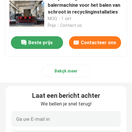
balermachine voor het balen van
schroot in recyclinginstallaties
Verticale Persmachine
MOQ：1 set
Prijs：Contact us
Horizontale Persmachine
Beste prijs
Contacteer ons
Scheerbalenpers
De hydraulische Machine van de Metaalpers
Bekijk meer
Schrootpersmachine
Laat een bericht achter
We bellen je snel terug!
Metalen briketteerpers
Schroot Scherende Machine