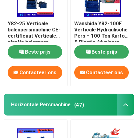
Y82-25 Verticale
Wanshida Y82-100F
balenpersmachine CE-
Verticale Hydraulische
certificaat Verticale
Pers – 100 Ton Karton
plastic balenpers
& Plastic Afvalpers
Beste prijs
Beste prijs
Contacteer ons
Contacteer ons
Horizontale Persmachine
(47)