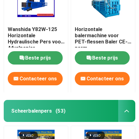
Wanshida Y82W-125
Horizontale
Horizontale
balermachine voor
Hydraulische Pers voor
PET-flessen Baler CE-
Afvalpapier,
norm
Kunststoffen & PET-
Beste prijs
Beste prijs
flessen
Contacteer ons
Contacteer ons
Scheerbalenpers
(53)