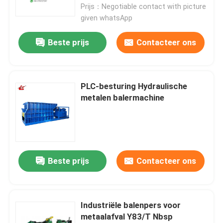
Hydraulische Metal Baler
Prijs：Negotiable contact with picture
given whatsApp
Beste prijs
Contacteer ons
PLC-besturing Hydraulische
metalen balermachine
Huis
Beste prijs
Contacteer ons
Producten
Industriële balenpers voor
metaalafval Y83/T Nbsp
Over ons