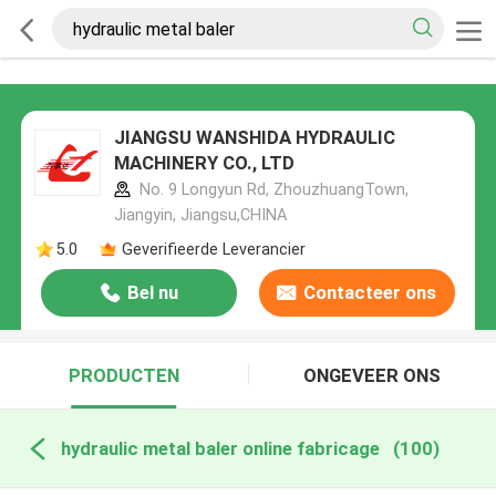
JIANGSU WANSHIDA HYDRAULIC
MACHINERY CO., LTD
No. 9 Longyun Rd, ZhouzhuangTown,
Jiangyin, Jiangsu,CHINA
5.0
Geverifieerde Leverancier
Bel nu
Contacteer ons
PRODUCTEN
ONGEVEER ONS
hydraulic metal baler online fabricage
(100)