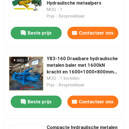
Hydraulische metaalpers
MOQ：1
fabriekstour
Prijs：Bespreekbaar
Beste prijs
Contacteer ons
Kwaliteitscontrole
Neem contact met ons op
Y83-160 Draaibare hydraulische
metalen baler met 1600kN
Nieuws
kracht en 1600×1000×800mm
kamer voor afvalrecycling
MOQ：1 Instellen
Prijs：Bespreekbaar
Gevallen
Beste prijs
Contacteer ons
Vraag een offerte
Industriële Persmachine
Compacte hydraulische metalen