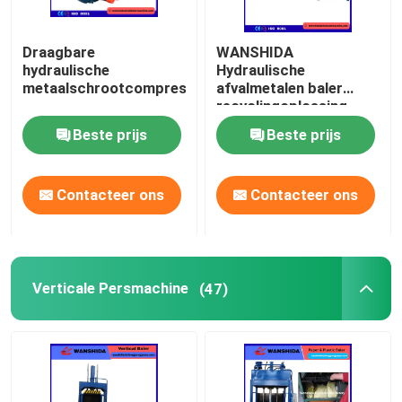
Draagbare
WANSHIDA
hydraulische
Hydraulische
metaalschrootcompressor
afvalmetalen baler
recyclingoplossing.
Beste prijs
Beste prijs
Contacteer ons
Contacteer ons
Verticale Persmachine
(47)