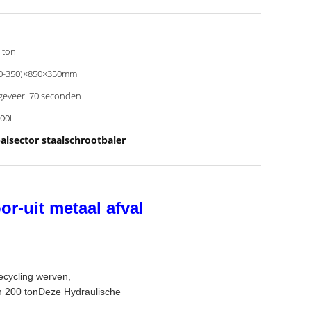
 ton
0-350)×850×350mm
eveer. 70 seconden
00L
alsector staalschrootbaler
r-uit metaal afval
ecycling werven,
an 200 tonDeze Hydraulische