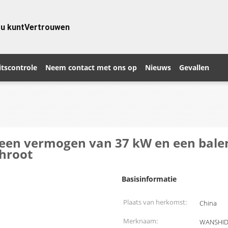
 u kunt
Vertrouwen
itscontrole
Neem contact met ons op
Nieuws
Gevallen
t een vermogen van 37 kW en een bal
chroot
Basisinformatie
Plaats van herkomst:
China
Merknaam:
WANSHI