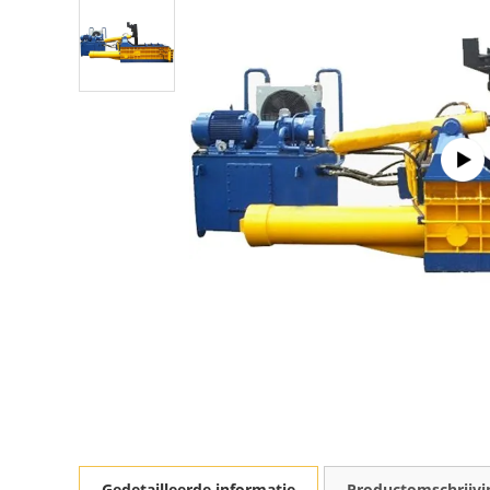
Gedetailleerde informatie
Productomschrijvi