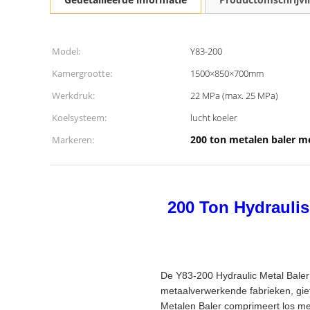
Model:
Y83-200
Kamergrootte:
1500×850×700mm
Werkdruk:
22 MPa (max. 25 MPa)
Koelsysteem:
lucht koeler
200 ton metalen baler m
Markeren:
200 Ton Hydraulis
De Y83-200 Hydraulic Metal Baler
metaalverwerkende fabrieken, giet
Metalen Baler comprimeert los met