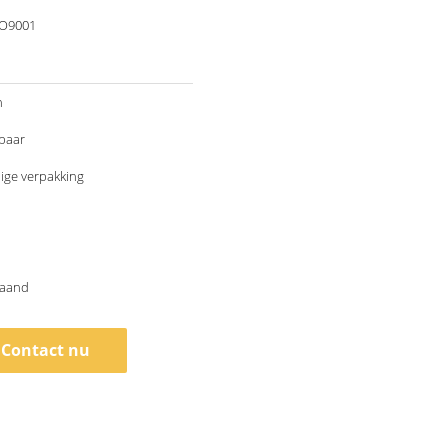
SO9001
n
baar
ige verpakking
maand
Contact nu