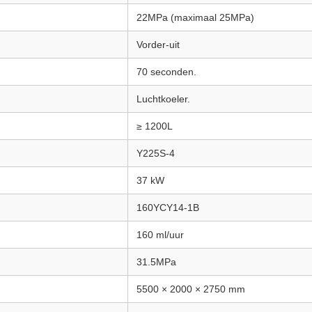
22MPa (maximaal 25MPa)
Vorder-uit
70 seconden.
Luchtkoeler.
≥ 1200L
Y225S-4
37 kW
160YCY14-1B
160 ml/uur
31.5MPa
5500 × 2000 × 2750 mm