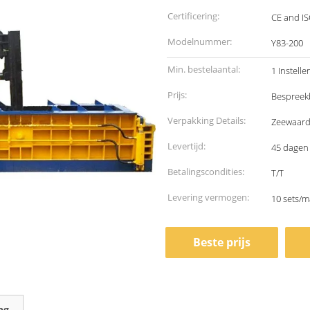
Certificering:
CE and I
Modelnummer:
Y83-200
Min. bestelaantal:
1 Instelle
Prijs:
Bespreek
Verpakking Details:
Zeewaard
Levertijd:
45 dagen
Betalingscondities:
T/T
Levering vermogen:
10 sets/
Beste prijs
ng