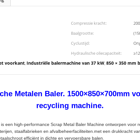
Compressie kracht:
200
Baalgrootte:
(15
Cyclustijd:
Ong
Hydraulische oliecapaciteit:
≥12
et voorkant
Industriële balermachine van 37 kW
850 × 350 mm b
,
,
che Metalen Baler. 1500×850×700mm voo
recycling machine.
 is een high-performance Scrap Metal Baler Machine ontworpen voor r
erijen, staalfabrieken en afvalbeheerfaciliteiten.met een drukkracht v
aalschroot efficiënt in dichte en vervoersbare balen.