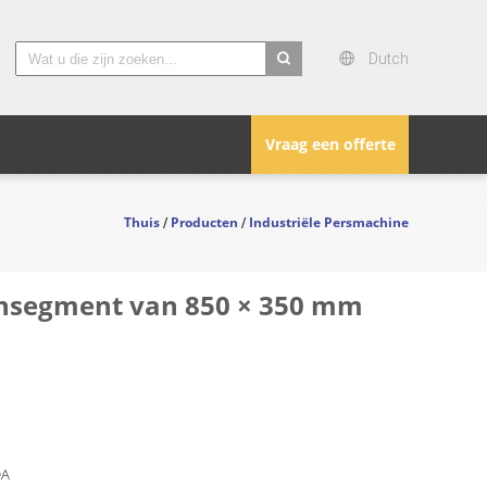
Dutch
search
Vraag een offerte
Thuis
Producten
Industriële Persmachine
/
/
ensegment van 850 × 350 mm
DA