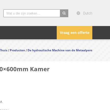
Dutch
search
Vraag een offerte
Thuis
Producten
De hydraulische Machine van de Metaalpers
/
/
×700×600mm Kamer
DA