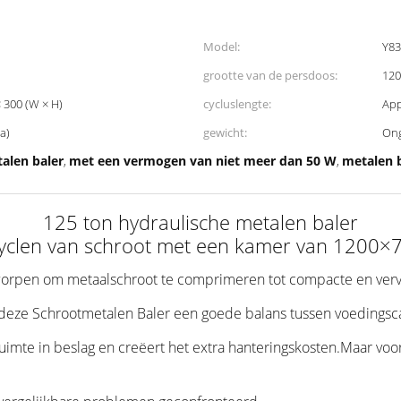
Model:
Y83
grootte van de persdoos:
120
 300 (W × H)
cycluslengte:
App
a)
gewicht:
Ong
alen baler
met een vermogen van niet meer dan 50 W
metalen 
,
,
125 ton hydraulische metalen baler
cyclen van schroot met een kamer van 120
tworpen om metaalschroot te comprimeren tot compacte en verv
ze Schrootmetalen Baler een goede balans tussen voedingscap
uimte in beslag en creëert het extra hanteringskosten.Maar voor d