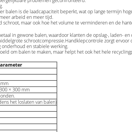
t vergelijkbare problemen geconfronteerd.
g.
r balen is de laadcapaciteit beperkt, wat op lange termijn hog
meer arbeid en meer tijd.
d schroot, maar ook hoe het volume te verminderen en de hante
etaal in gewone balen, waardoor klanten de opslag-, laden- en
 middelgrote schrootcompressie.Handklepcontrole zorgt ervoor d
 onderhoud en stabiele werking.
doeld om balen te maken, maar helpt het ook het hele recycling
arameter
0 mm
 300 × 300 mm
conden.
dens het loslaten van balen)