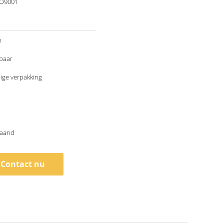
SO9001
n
baar
ige verpakking
maand
Contact nu