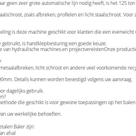
r geen zeer grote automatische lijn nodig heeft, is het 125 to
aalschroot, zoals afbreken, profielen en licht staalschroot. Vo
ng is deze machine geschikt voor klanten die een evenwicht wi
 gebruikt, is handklepbesturing een goede keuze.
e van hydraulische machines.en projectvereistenOnze producti
?
ot, metaalafbreken, licht schroot en andere veel voorkomende re
00mm. Details kunnen worden bevestigd volgens uw aanvraag.
or dagelijks gebruik.
en?
methode die geschikt is voor gewone toepassingen op het balen
 van uw werkelijke behoeften.
alen Baler zijn:
an afval