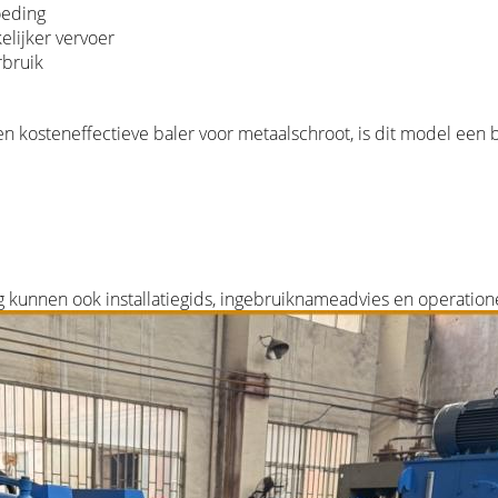
oeding
lijker vervoer
rbruik
en kosteneffectieve baler voor metaalschroot, is dit model een
ig kunnen ook installatiegids, ingebruiknameadvies en operatio