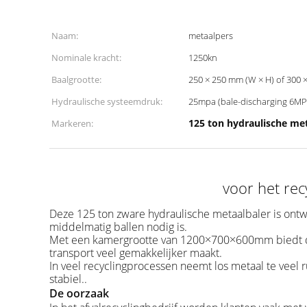
Naam:
metaalpers
Nominale kracht:
1250kn
Baalgrootte:
250 × 250 mm (W × H) of 300 ×
Hydraulische systeemdruk:
25mpa (bale-discharging 6MP
125 ton hydraulische met
Markeren:
voor het re
Deze 125 ton zware hydraulische metaalbaler is on
middelmatig ballen nodig is.
Met een kamergrootte van 1200×700×600mm biedt de
transport veel gemakkelijker maakt.
In veel recyclingprocessen neemt los metaal te veel r
stabiel..
De oorzaak