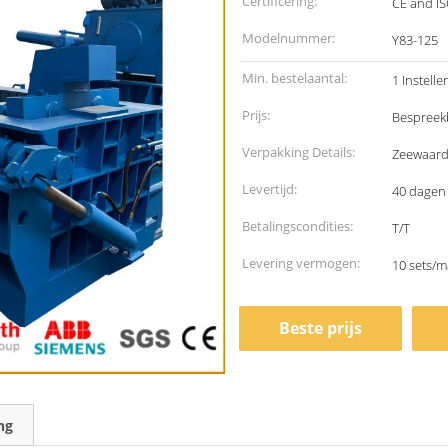
Certificering:
CE and I
Modelnummer:
Y83-125
Min. bestelaantal:
1 Instelle
Prijs:
Bespreek
Verpakking Details:
Zeewaard
Levertijd:
40 dagen
Betalingscondities:
T/T
Levering vermogen:
10 sets/
Beste prijs
ng