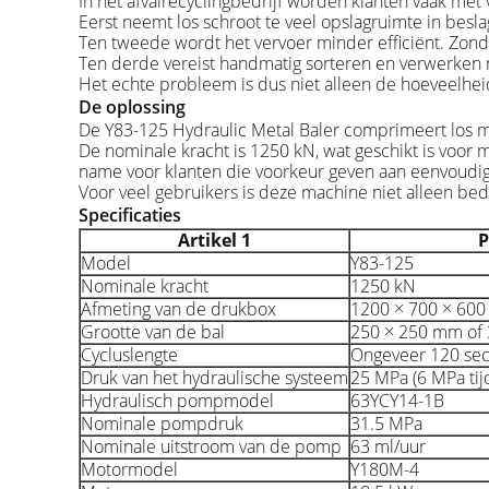
In het afvalrecyclingbedrijf worden klanten vaak me
Eerst neemt los schroot te veel opslagruimte in besla
Ten tweede wordt het vervoer minder efficiënt. Zonde
Ten derde vereist handmatig sorteren en verwerken 
Het echte probleem is dus niet alleen de hoeveelhei
De oplossing
De Y83-125 Hydraulic Metal Baler comprimeert los m
De nominale kracht is 1250 kN, wat geschikt is voor
name voor klanten die voorkeur geven aan eenvoudig
Voor veel gebruikers is deze machine niet alleen be
Specificaties
Artikel 1
P
Model
Y83-125
Nominale kracht
1250 kN
Afmeting van de drukbox
1200 × 700 × 60
Grootte van de bal
250 × 250 mm of
Cycluslengte
Ongeveer 120 se
Druk van het hydraulische systeem
25 MPa (6 MPa tij
Hydraulisch pompmodel
63YCY14-1B
Nominale pompdruk
31.5 MPa
Nominale uitstroom van de pomp
63 ml/uur
Motormodel
Y180M-4