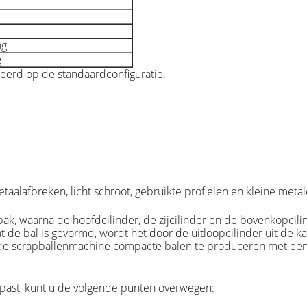
ng
g
eerd op de standaardconfiguratie.
 metaalafbreken, licht schroot, gebruikte profielen en kleine met
sbak, waarna de hoofdcilinder, de zijcilinder en de bovenkopci
 de bal is gevormd, wordt het door de uitloopcilinder uit de k
e scrapballenmachine compacte balen te produceren met een sta
t past, kunt u de volgende punten overwegen: