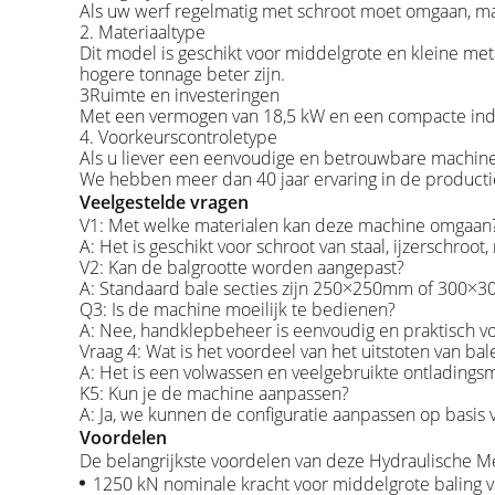
Als uw werf regelmatig met schroot moet omgaan, maa
2. Materiaaltype
Dit model is geschikt voor middelgrote en kleine met
hogere tonnage beter zijn.
3Ruimte en investeringen
Met een vermogen van 18,5 kW en een compacte indeli
4. Voorkeurscontroletype
Als u liever een eenvoudige en betrouwbare machine
We hebben meer dan 40 jaar ervaring in de producti
Veelgestelde vragen
V1: Met welke materialen kan deze machine omgaan
A: Het is geschikt voor schroot van staal, ijzerschro
V2: Kan de balgrootte worden aangepast?
A: Standaard bale secties zijn 250×250mm of 300×3
Q3: Is de machine moeilijk te bedienen?
A: Nee, handklepbeheer is eenvoudig en praktisch vo
Vraag 4: Wat is het voordeel van het uitstoten van bal
A: Het is een volwassen en veelgebruikte ontladings
K5: Kun je de machine aanpassen?
A: Ja, we kunnen de configuratie aanpassen op basis
Voordelen
De belangrijkste voordelen van deze Hydraulische Met
1250 kN nominale kracht voor middelgrote baling v