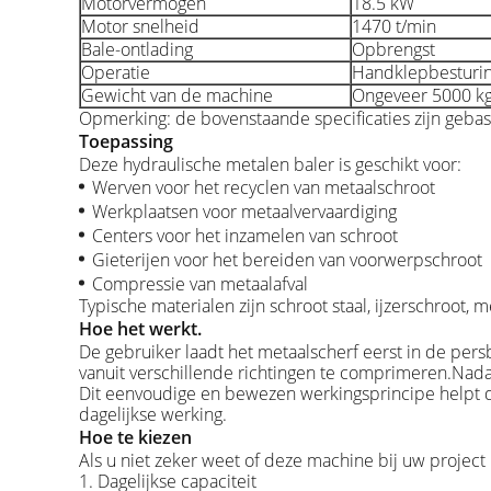
Motorvermogen
18.5 kW
Motor snelheid
1470 t/min
Bale-ontlading
Opbrengst
Operatie
Handklepbesturi
Gewicht van de machine
Ongeveer 5000 k
Opmerking: de bovenstaande specificaties zijn gebas
Toepassing
Deze hydraulische metalen baler is geschikt voor:
Werven voor het recyclen van metaalschroot
Werkplaatsen voor metaalvervaardiging
Centers voor het inzamelen van schroot
Gieterijen voor het bereiden van voorwerpschroot
Compressie van metaalafval
Typische materialen zijn schroot staal, ijzerschroot,
Hoe het werkt.
De gebruiker laadt het metaalscherf eerst in de per
vanuit verschillende richtingen te comprimeren.Nadat
Dit eenvoudige en bewezen werkingsprincipe helpt d
dagelijkse werking.
Hoe te kiezen
Als u niet zeker weet of deze machine bij uw projec
1. Dagelijkse capaciteit