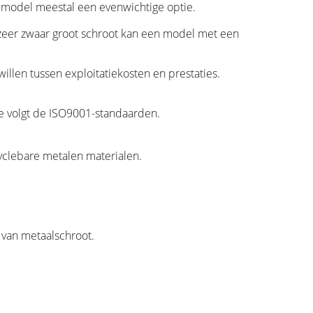
n model meestal een evenwichtige optie.
or zeer zwaar groot schroot kan een model met een
llen tussen exploitatiekosten en prestaties.
e volgt de ISO9001-standaarden.
cyclebare metalen materialen.
 van metaalschroot.