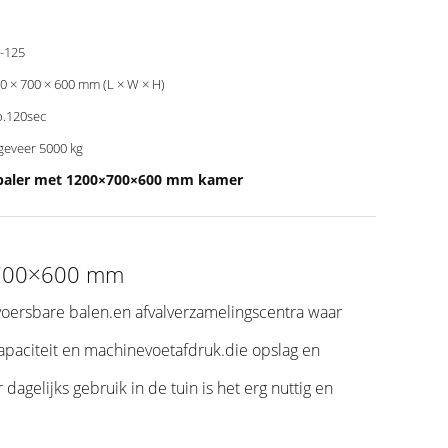
-125
0 × 700 × 600 mm (L × W × H)
.120sec
eveer 5000 kg
baler met 1200×700×600 mm kamer
0×700×600 mm
oersbare balen.en afvalverzamelingscentra waar
aciteit en machinevoetafdruk.die opslag en
agelijks gebruik in de tuin is het erg nuttig en