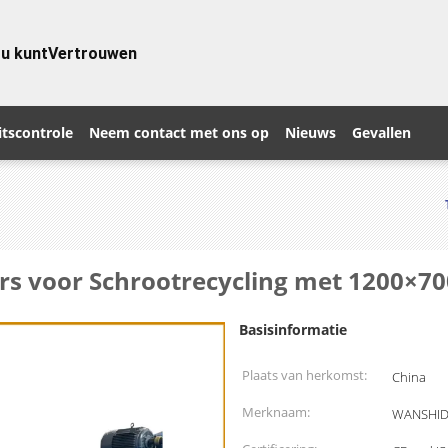
 u kunt
Vertrouwen
itscontrole
Neem contact met ons op
Nieuws
Gevallen
ers voor Schrootrecycling met 1200
Basisinformatie
Plaats van herkomst:
China
Merknaam:
WANSHI