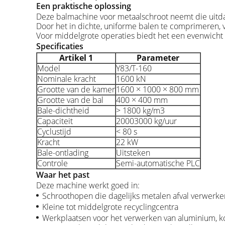
Een praktische oplossing
Deze balmachine voor metaalschroot neemt die uitda
Door het in dichte, uniforme balen te comprimeren, v
Voor middelgrote operaties biedt het een evenwicht t
Specificaties
Artikel 1
Parameter
Model
Y83/T-160
Nominale kracht
1600 kN
Grootte van de kamer
1600 × 1000 × 800 mm
Grootte van de bal
400 × 400 mm
Bale-dichtheid
> 1800 kg/m3
Capaciteit
2000­3000 kg/uur
Cyclustijd
< 80 s
Kracht
22 kW
Bale-ontlading
Uitsteken
Controle
Semi-automatische PLC
Waar het past
Deze machine werkt goed in:
Schroothopen die dagelijks metalen afval verwerke
Kleine tot middelgrote recyclingcentra
Werkplaatsen voor het verwerken van aluminium, ko