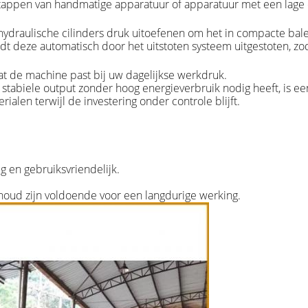
rstappen van handmatige apparatuur of apparatuur met een lage 
hydraulische cilinders druk uitoefenen om het in compacte ba
rdt deze automatisch door het uitstoten systeem uitgestoten, z
dat de machine past bij uw dagelijkse werkdruk.
stabiele output zonder hoog energieverbruik nodig heeft, is e
alen terwijl de investering onder controle blijft.
 en gebruiksvriendelijk.
houd zijn voldoende voor een langdurige werking.