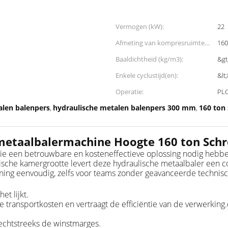
Vermogen (kW):
22
Afmeting van kompresruimte
160
(L*B*H) (mm):
Baaldichtheid (kg/m3):
&gt
Enkele cyclustijd(en):
&lt
Operatie:
PLC
alen balenpers
hydraulische metalen balenpers 300 mm
160 ton
,
,
etaalbalermachine Hoogte 160 ton Schr
ie een betrouwbare en kosteneffectieve oplossing nodig hebben
sche kamergrootte levert deze hydraulische metaalbaler een con
ng eenvoudig, zelfs voor teams zonder geavanceerde technisc
t lijkt.
 transportkosten en vertraagt de efficiëntie van de verwerking.
rechtstreeks de winstmarges.