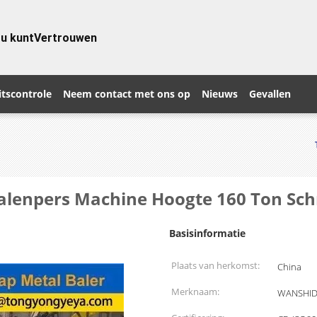
 u kunt
Vertrouwen
itscontrole
Neem contact met ons op
Nieuws
Gevallen
alenpers Machine Hoogte 160 Ton Sch
Basisinformatie
Plaats van herkomst:
China
Merknaam:
WANSHI