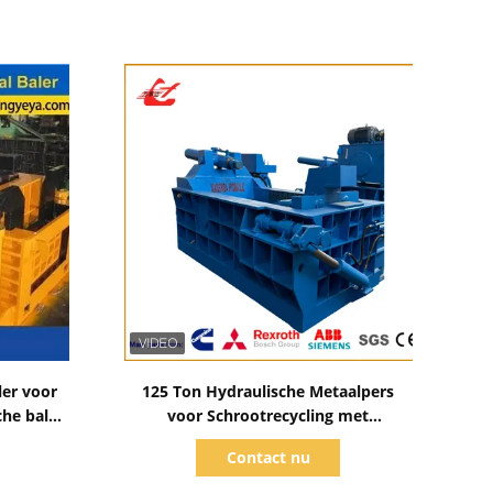
Toon details
ler voor
125 Ton Hydraulische Metaalpers
che baler
voor Schrootrecycling met
74 kW
1200×700×600mm Kamer
Contact nu