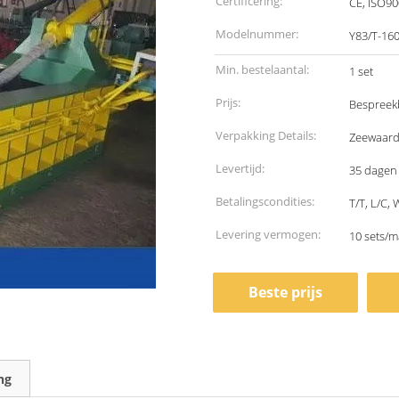
Certificering:
CE, ISO9
Modelnummer:
Y83/T-16
Min. bestelaantal:
1 set
Prijs:
Bespreek
Verpakking Details:
Zeewaard
Levertijd:
35 dagen
Betalingscondities:
T/T, L/C,
Levering vermogen:
10 sets/
Beste prijs
ng