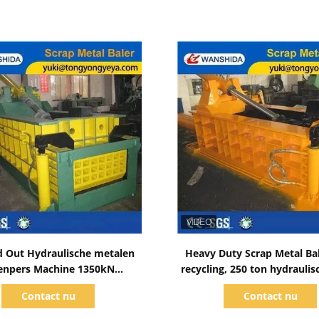
Toon details
Toon details
 Out Hydraulische metalen
Heavy Duty Scrap Metal Ba
enpers Machine 1350kN
recycling, 250 ton hydraulis
luminium schrootpers
met een vermogen van 
Contact nu
Contact nu