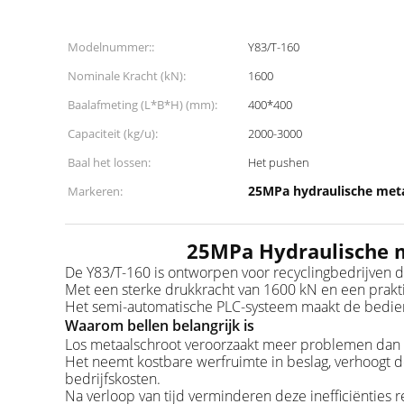
Modelnummer::
Y83/T-160
Nominale Kracht (kN):
1600
Baalafmeting (L*B*H) (mm):
400*400
Capaciteit (kg/u):
2000-3000
Baal het lossen:
Het pushen
25MPa hydraulische met
Markeren:
25MPa Hydraulische m
De Y83/T-160 is ontworpen voor recyclingbedrijven d
Met een sterke drukkracht van 1600 kN en een prakti
Het semi-automatische PLC-systeem maakt de bedieni
Waarom bellen belangrijk is
Los metaalschroot veroorzaakt meer problemen dan he
Het neemt kostbare werfruimte in beslag, verhoogt de
bedrijfskosten.
Na verloop van tijd verminderen deze inefficiënties 