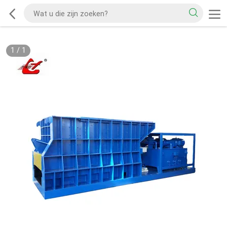
1
/
1