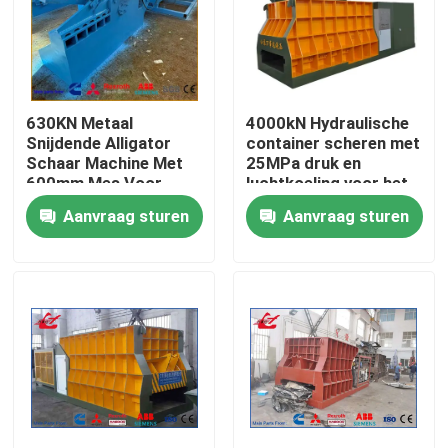
630KN Metaal
4000kN Hydraulische
Snijdende Alligator
container scheren met
Schaar Machine Met
25MPa druk en
600mm Mes Voor
luchtkoeling voor het
Staal Aluminium En
verwerken van schroot
Aanvraag sturen
Aanvraag sturen
Koper Schroot
Huis
Producten
Over ons