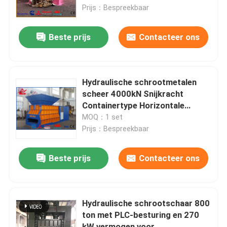
Prijs：Bespreekbaar
fabriekstour
Beste prijs
Contacteer ons
Kwaliteitscontrole
Hydraulische schrootmetalen
Neem contact met ons op
scheer 4000kN Snijkracht
Containertype Horizontale
schrootscheer
MOQ：1 set
Nieuws
Prijs：Bespreekbaar
Gevallen
Beste prijs
Contacteer ons
Vraag een offerte
Hydraulische schrootschaar 800
ton met PLC-besturing en 270
Industriële Persmachine
kW vermogen voor