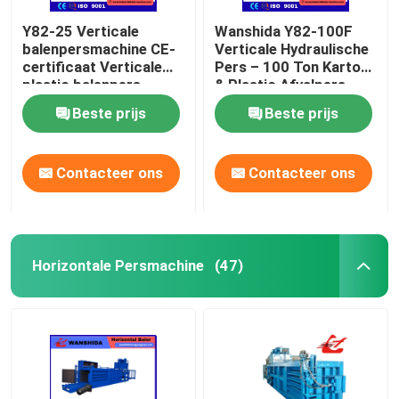
Y82-25 Verticale
Wanshida Y82-100F
balenpersmachine CE-
Verticale Hydraulische
certificaat Verticale
Pers – 100 Ton Karton
plastic balenpers
& Plastic Afvalpers
Beste prijs
Beste prijs
Contacteer ons
Contacteer ons
Horizontale Persmachine
(47)