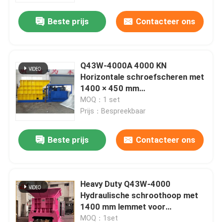
Beste prijs
Contacteer ons
Q43W-4000A 4000 KN
Horizontale schroefscheren met
1400 × 450 mm
ontladingsopening
MOQ：1 set
Prijs：Bespreekbaar
Beste prijs
Contacteer ons
Huis
Heavy Duty Q43W-4000
Producten
Hydraulische schroothoop met
1400 mm lemmet voor
schroothoopverwerking
Over ons
MOQ：1set