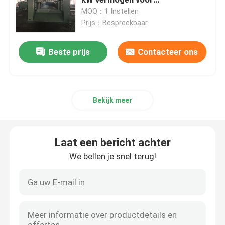
staalrecycling
MOQ：1 Instellen
Prijs：Bespreekbaar
Verticale Persmachine
Beste prijs
Contacteer ons
Horizontale Persmachine
Scheerbalenpers
Bekijk meer
De hydraulische Machine van de Metaalpers
Laat een bericht achter
Schrootpersmachine
We bellen je snel terug!
Metalen briketteerpers
Schroot Scherende Machine