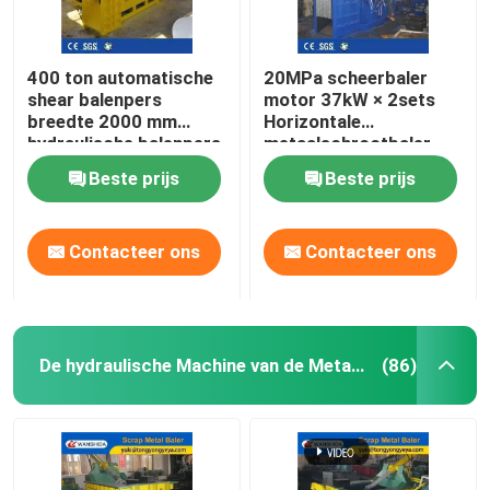
400 ton automatische
20MPa scheerbaler
shear balenpers
motor 37kW × 2sets
breedte 2000 mm
Horizontale
hydraulische balenpers
metaalschrootbaler
voor recycling van
Beste prijs
Beste prijs
zwaar schroot
Contacteer ons
Contacteer ons
De hydraulische Machine van de Metaalpers
(86)