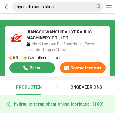
JIANGSU WANSHIDA HYDRAULIC
MACHINERY CO., LTD
No. 9 Longyun Rd, ZhouzhuangTown,
Jiangyin, Jiangsu,CHINA
5.0
Geverifieerde Leverancier
Bel nu
Contacteer ons
PRODUCTEN
ONGEVEER ONS
hydraulic scrap shear online fabricage
(100)