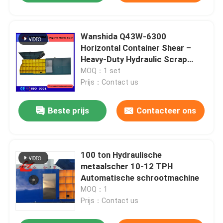
Wanshida Q43W-6300
Horizontal Container Shear –
Heavy-Duty Hydraulic Scrap
Metal Shear for Industrial
MOQ：1 set
Recycling
Prijs：Contact us
Beste prijs
Contacteer ons
100 ton Hydraulische
metaalscher 10-12 TPH
Automatische schrootmachine
MOQ：1
Prijs：Contact us