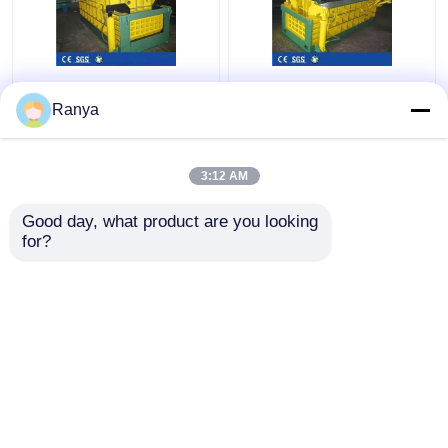
Forward Out
25MPa Hydraulische
Hydraulische metalen
Metalen Balenpers
Ranya
balenpers Machine
Machine Hoogte 160
1350kN aluminium
Ton Schroot Balenpers
schrootpers
3:12 AM
Beste prijs
Beste prijs
Good day, what product are you looking 
for?
Contacteer ons
Contacteer ons
Bekijk meer
Thuis
Ongeveer ons
Contacteer ons
Desktop Site
Sitemap
Privacybeleid