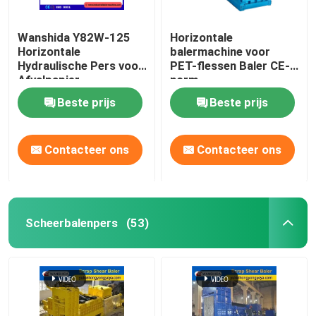
Wanshida Y82W-125
Horizontale
Horizontale
balermachine voor
Hydraulische Pers voor
PET-flessen Baler CE-
Afvalpapier,
norm
Kunststoffen & PET-
Beste prijs
Beste prijs
flessen
Contacteer ons
Contacteer ons
Scheerbalenpers
(53)