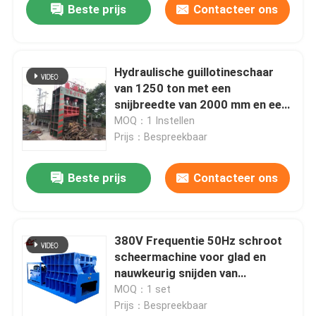
Beste prijs
Contacteer ons
Hydraulische guillotineschaar
van 1250 ton met een
snijbreedte van 2000 mm en een
vermogen van 360 kW voor
MOQ：1 Instellen
schrootrecyclingwerven
Prijs：Bespreekbaar
Beste prijs
Contacteer ons
380V Frequentie 50Hz schroot
scheermachine voor glad en
nauwkeurig snijden van
metaalschroot
MOQ：1 set
Prijs：Bespreekbaar