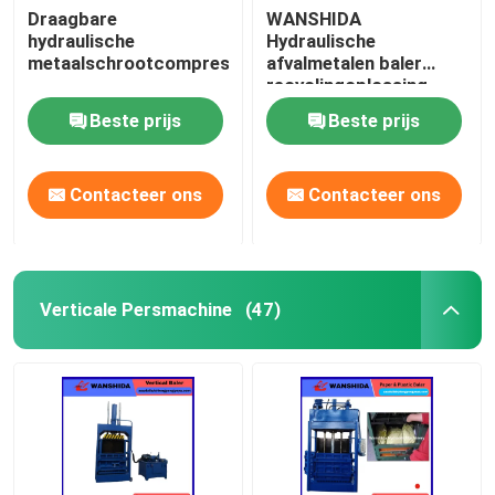
Draagbare
WANSHIDA
hydraulische
Hydraulische
metaalschrootcompressor
afvalmetalen baler
recyclingoplossing.
Beste prijs
Beste prijs
Contacteer ons
Contacteer ons
Verticale Persmachine
(47)