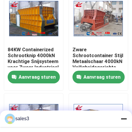
fabriekstour
Kwaliteitscontrole
84KW Containerized
Zware
Neem contact met ons op
Schrootknip 4000kN
Schrootcontainer Stijl
Krachtige Snijsysteem
Metaalschaar 4000kN
voor Zwaar Industrieel
Veiligheidsgerichte
Nieuws
Gebruik
Hydraulische
Aanvraag sturen
Aanvraag sturen
Snijsysteem Voor
Zwaar Schroot
Gevallen
Vraag een offerte
sales3
Industriële Persmachine