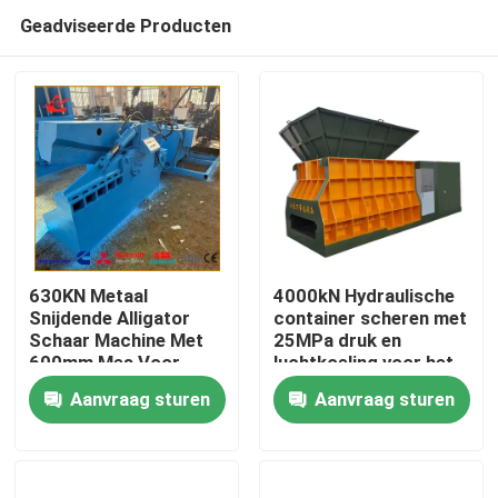
Geadviseerde Producten
630KN Metaal
4000kN Hydraulische
Snijdende Alligator
container scheren met
Schaar Machine Met
25MPa druk en
Huis
600mm Mes Voor
luchtkoeling voor het
Staal Aluminium En
verwerken van schroot
Aanvraag sturen
Aanvraag sturen
Koper Schroot
Producten
Over ons