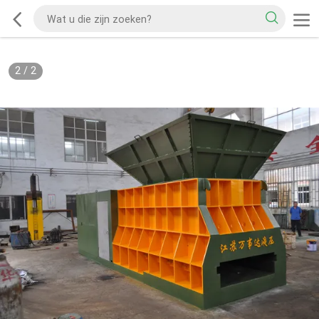
2
/
2