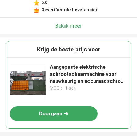
5.0
Geverifieerde Leverancier
Bekijk meer
Krijg de beste prijs voor
Aangepaste elektrische
schrootschaarmachine voor
nauwkeurig en accuraat schroot
snijden
MOQ： 1 set
Doorgaan