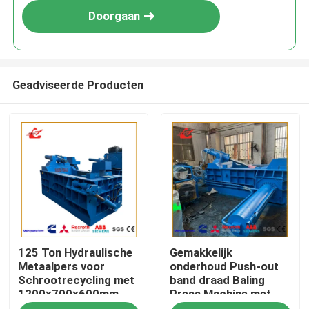
Doorgaan
Geadviseerde Producten
Huis
125 Ton Hydraulische
Gemakkelijk
Producten
Metaalpers voor
onderhoud Push-out
Schrootrecycling met
band draad Baling
1200×700×600mm
Press Machine met
Over ons
Kamer
PLC-besturing voor