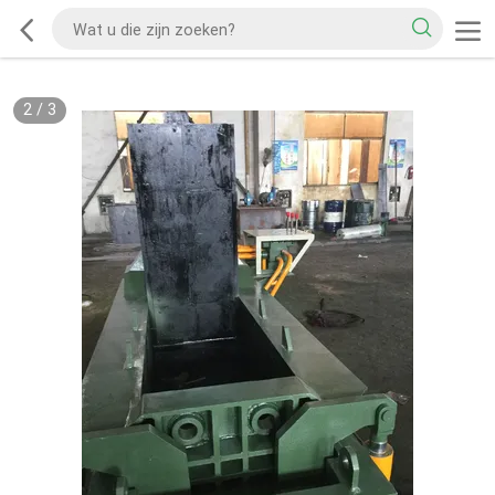
2
/
3