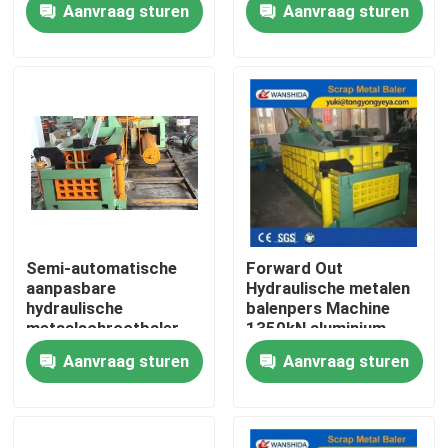
Aanvraag sturen
Aanvraag sturen
een betere ROI in
banden recycling
fabriekstour
operaties
Kwaliteitscontrole
Neem contact met ons op
Nieuws
Semi-automatische
Forward Out
aanpasbare
Hydraulische metalen
hydraulische
balenpers Machine
Gevallen
metaalschrootbaler
1350kN aluminium
met een hoge
schrootpers
Aanvraag sturen
Aanvraag sturen
dichtheid voor
Vraag een offerte
recyclingcentra
Industriële Persmachine