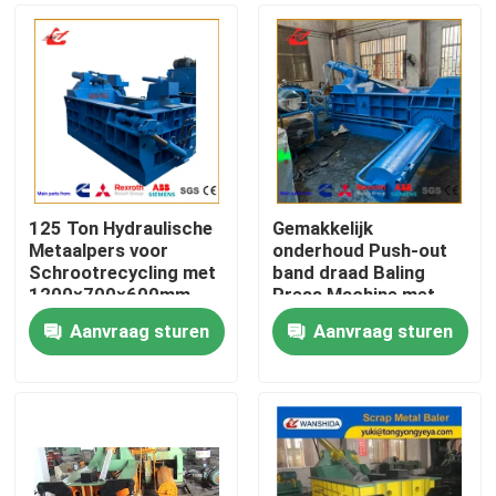
125 Ton Hydraulische
Gemakkelijk
Metaalpers voor
onderhoud Push-out
Schrootrecycling met
band draad Baling
1200×700×600mm
Press Machine met
Kamer
PLC-besturing voor
Aanvraag sturen
Aanvraag sturen
een betere ROI in
Huis
banden recycling
operaties
Producten
Over ons