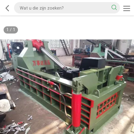
1
/
1