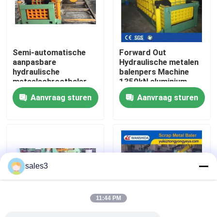
fabriekstour
Semi-automatische
Forward Out
Kwaliteitscontrole
aanpasbare
Hydraulische metalen
hydraulische
balenpers Machine
metaalschrootbaler
1350kN aluminium
Neem contact met ons op
met een hoge
schrootpers
Aanvraag sturen
Aanvraag sturen
dichtheid voor
recyclingcentra
Nieuws
Gevallen
sales3
Vraag een offerte
11:44 PM
Industriële Persmachine