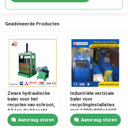
Geadviseerde Producten
Huis
Zware hydraulische
Industriële verticale
baler voor het
baler voor
recyclen van schroot,
recyclinginstallaties
Producten
63 ton drukkracht
met 1200×800×1600
Y82-63 Met 15 kW
mm kamer en 100×300
Aanvraag sturen
Aanvraag sturen
vermogen
kg balgewicht
Over ons