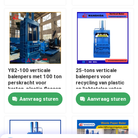
fabriekstour
Kwaliteitscontrole
Neem contact met ons op
Y82-100 verticale
25-tons verticale
Nieuws
balenpers met 100 ton
balenpers voor
perskracht voor
recycling van plastic
karton, plastic flessen
en lichtstalen vaten
en oud papier
Gevallen
Aanvraag sturen
Aanvraag sturen
Vraag een offerte
Industriële Persmachine