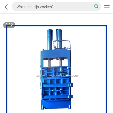
2
/
2