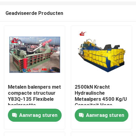
Geadviseerde Producten
Metalen balenpers met
2500kN Kracht
compacte structuur
Hydraulische
Huis
Y83Q-135 Flexibele
Metaalpers 4500 Kg/U
baalgrootte
Capaciteit Hoge
Ruimtebesparend
Dichtheid Output
Aanvraag sturen
Aanvraag sturen
Producten
ontwerp Laag
energieverbruik
Over ons