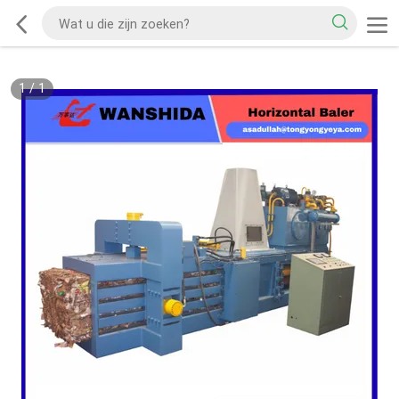
1
/
1