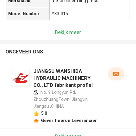
Merknaam
metal briqeutting press
Model Number
Y83-315
Bekijk meer
ONGEVEER ONS
JIANGSU WANSHIDA
HYDRAULIC MACHINERY
CO., LTD fabrikant profiel
No. 9 Longyun Rd,
ZhouzhuangTown, Jiangyin,
Jiangsu ,CHINA
5.0
Geverifieerde Leverancier