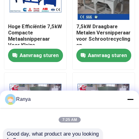
fabriekstour
Hoge Efficiëntie 7,5kW
7,5kW Draagbare
Compacte
Metalen Versnipperaar
Kwaliteitscontrole
Metaalsnipperaar
voor Schrootrecycling
Voor Kleine
en
Schrootrecyclagefabrieken
Volumevermindering
Aanvraag sturen
Aanvraag sturen
Neem contact met ons op
Met Eenvoudige
Structuur
Nieuws
Gevallen
Ranya
Vraag een offerte
7:25 AM
Good day, what product are you looking 
Industriële
Metalen versnipper
Industriële Persmachine