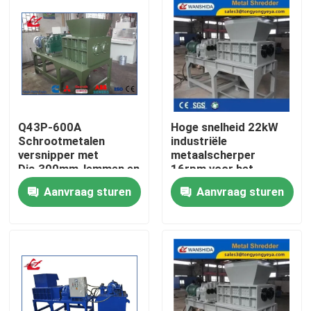
Q43P-600A
Hoge snelheid 22kW
Schrootmetalen
industriële
versnipper met
metaalscherper
Dia.300mm-lemmen en
16rpm voor het
20-stuk-snijmachine
verkleinen en recyclen
Aanvraag sturen
Aanvraag sturen
voor
van metaalschroot
afvalvolumevermindering
Huis
Producten
Over ons