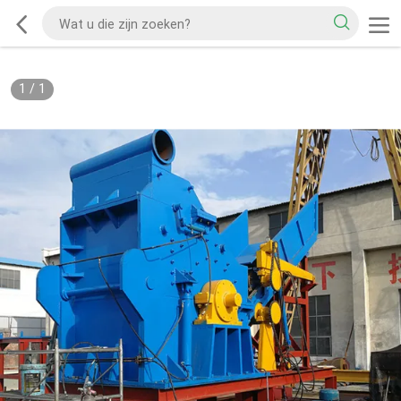
1
/
1