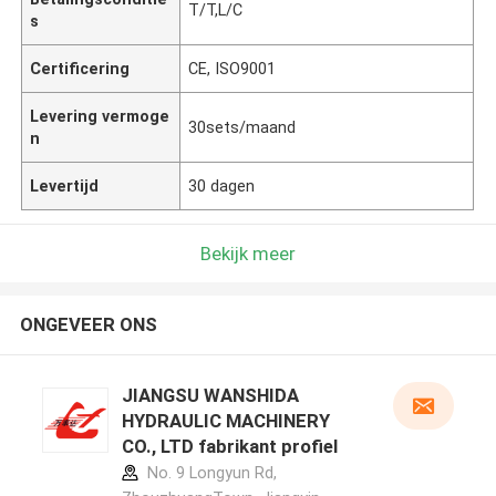
T/T,L/C
s
Certificering
CE, ISO9001
Levering vermoge
30sets/maand
n
Levertijd
30 dagen
Bekijk meer
ONGEVEER ONS
JIANGSU WANSHIDA
HYDRAULIC MACHINERY
CO., LTD fabrikant profiel
No. 9 Longyun Rd,