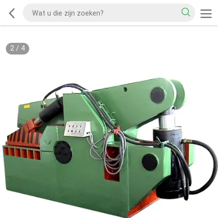
2
/
4