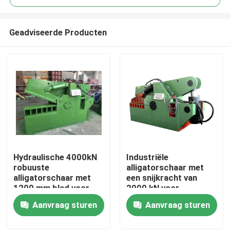
Geadviseerde Producten
Hydraulische 4000kN
Industriële
Huis
robuuste
alligatorschaar met
alligatorschaar met
een snijkracht van
1200 mm blad voor
2000 kN voor
Producten
het snijden van
middelgrote
Aanvraag sturen
Aanvraag sturen
overmaats schroot
schrootverwerking en
recyclingwerfverwerking
Over ons