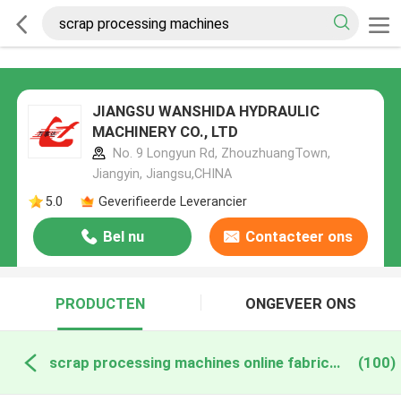
JIANGSU WANSHIDA HYDRAULIC
MACHINERY CO., LTD
No. 9 Longyun Rd, ZhouzhuangTown,
Jiangyin, Jiangsu,CHINA
5.0
Geverifieerde Leverancier
Bel nu
Contacteer ons
PRODUCTEN
ONGEVEER ONS
scrap processing machines online fabricage
(100)