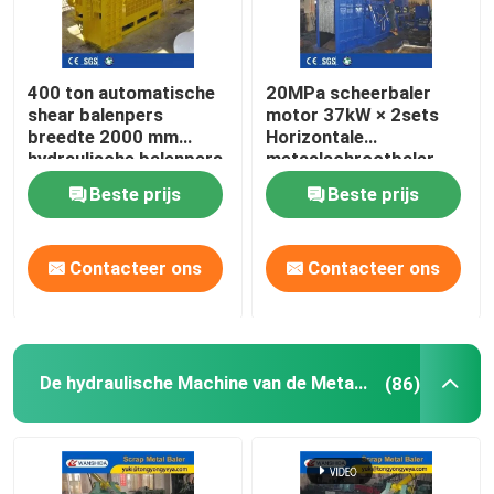
400 ton automatische
20MPa scheerbaler
shear balenpers
motor 37kW × 2sets
breedte 2000 mm
Horizontale
hydraulische balenpers
metaalschrootbaler
voor recycling van
Beste prijs
Beste prijs
zwaar schroot
Contacteer ons
Contacteer ons
De hydraulische Machine van de Metaalpers
(86)