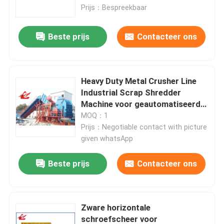
Prijs：Bespreekbaar
fabriekstour
Beste prijs
Contacteer ons
Kwaliteitscontrole
Heavy Duty Metal Crusher Line
Neem contact met ons op
Industrial Scrap Shredder
Machine voor geautomatiseerde
afvalrecycling
MOQ：1
Nieuws
Prijs：Negotiable contact with picture
given whatsApp
Gevallen
Beste prijs
Contacteer ons
Vraag een offerte
Zware horizontale
Industriële Persmachine
schroefscheer voor