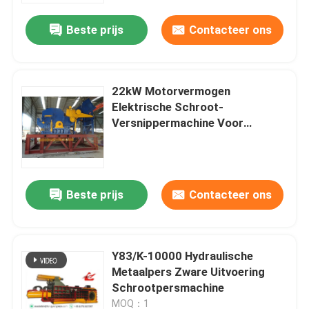
Beste prijs
Contacteer ons
22kW Motorvermogen
Elektrische Schroot-
Versnippermachine Voor
Schrootmetaal Crusher
Versnippering Recycling
Beste prijs
Contacteer ons
Huis
Y83/K-10000 Hydraulische
Producten
Metaalpers Zware Uitvoering
Schrootpersmachine
Over ons
MOQ：1