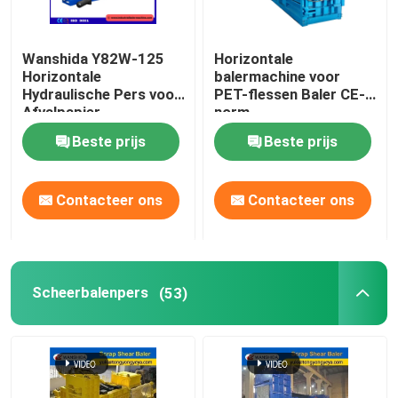
Wanshida Y82W-125
Horizontale
Horizontale
balermachine voor
Hydraulische Pers voor
PET-flessen Baler CE-
Afvalpapier,
norm
Kunststoffen & PET-
Beste prijs
Beste prijs
flessen
Contacteer ons
Contacteer ons
Scheerbalenpers
(53)