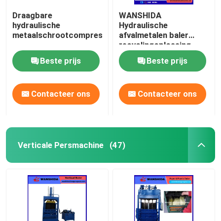
Draagbare
WANSHIDA
hydraulische
Hydraulische
metaalschrootcompressor
afvalmetalen baler
recyclingoplossing.
Beste prijs
Beste prijs
Contacteer ons
Contacteer ons
Verticale Persmachine
(47)