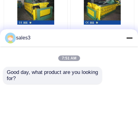
Forward Out
25MPa Hydraulische
Hydraulische metalen
Metalen Balenpers
sales3
balenpers Machine
Machine Hoogte 160
1350kN aluminium
Ton Schroot Balenpers
schrootpers
7:51 AM
Beste prijs
Beste prijs
Good day, what product are you looking 
for?
Contacteer ons
Contacteer ons
Bekijk meer
Thuis
Ongeveer ons
Contacteer ons
Desktop Site
Sitemap
Privacybeleid