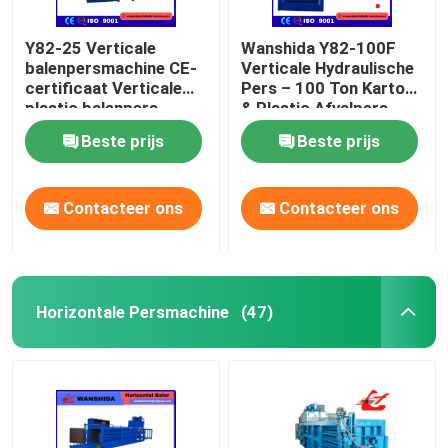
Y82-25 Verticale
Wanshida Y82-100F
balenpersmachine CE-
Verticale Hydraulische
certificaat Verticale
Pers – 100 Ton Karton
plastic balenpers
& Plastic Afvalpers
Beste prijs
Beste prijs
Contacteer ons
Contacteer ons
Horizontale Persmachine
(47)