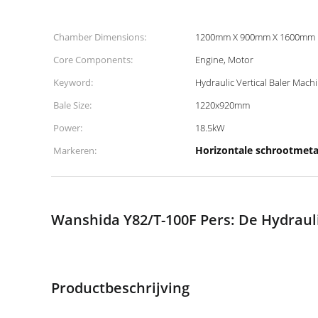
Chamber Dimensions:
1200mm X 900mm X 1600mm
Core Components:
Engine, Motor
Keyword:
Hydraulic Vertical Baler Mach
Bale Size:
1220x920mm
Power:
18.5kW
Horizontale schrootmeta
Markeren:
Wanshida Y82/T-100F Pers: De Hydrauli
Productbeschrijving