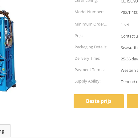
Certificering:
CE, ISO9
Model Number:
Y82/T-10
Minimum Order
1 set
Quantity:
Prijs:
Contact u
Packaging Details:
Seaworth
Delivery Time:
25-35 day
Payment Terms:
Western 
Supply Ability:
Depend o
Beste prijs
ng