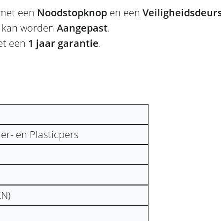
 met een
Noodstopknop
en een
Veiligheidsdeur
e kan worden
Aangepast
.
et een
1 jaar garantie
.
r- en Plasticpers
KN)