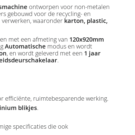
rsmachine
ontworpen voor non-metalen
pers gebouwd voor de recycling- en
te verwerken, waaronder
karton, plastic,
eëren met een afmeting van
120x920mm
ig
Automatische
modus en wordt
ton
, en wordt geleverd met een
1 jaar
heidsdeurschakelaar
.
r efficiënte, ruimtebesparende werking.
minium blikjes
.
ge specificaties die ook