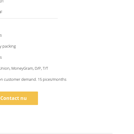
001
0F
s
y packing
s
Union, MoneyGram, D/P, T/T
n customer demand. 15 pices/months
Contact nu