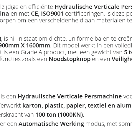
lzijdige en efficiënte
Hydraulische Verticale Pe
hina
en met
CE, ISO9001
certificeringen, is deze 
ontworpen om een verscheidenheid aan materialen 
)
, is hij in staat om dichte, uniforme balen te cr
 900mm X 1600mm
. Dit model werkt in een volled
 is een Grade A product, met een gewicht van
5 
t functies zoals een
Noodstopknop
en een
Veilig
ls een
Hydraulische Verticale Persmachine
voo
erwerkt
karton, plastic, papier, textiel en alu
erskracht van
100 ton (1000KN)
.
ver een
Automatische Werking
modus, met sommi