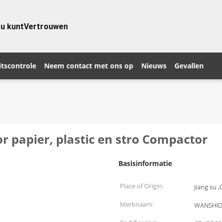
 u kunt
Vertrouwen
itscontrole
Neem contact met ons op
Nieuws
Gevallen
or papier, plastic en stro Compactor
Basisinformatie
Place of Origin:
Jiang su 
Merknaam:
WANSHID