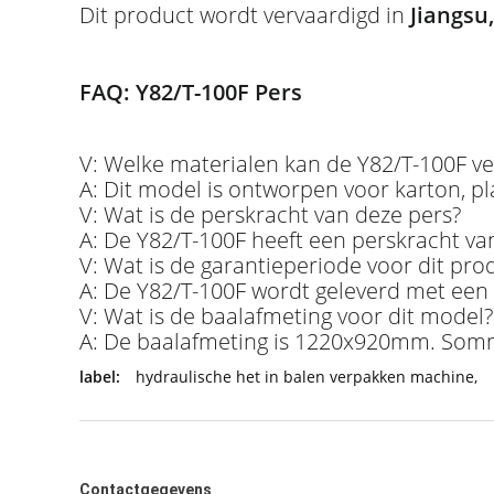
Dit product wordt vervaardigd in
Jiangsu
FAQ: Y82/T-100F Pers
V: Welke materialen kan de Y82/T-100F v
A: Dit model is ontworpen voor karton, pla
V: Wat is de perskracht van deze pers?
A: De Y82/T-100F heeft een perskracht va
V: Wat is de garantieperiode voor dit pro
A: De Y82/T-100F wordt geleverd met een g
V: Wat is de baalafmeting voor dit model?
A: De baalafmeting is 1220x920mm. Somm
label:
hydraulische het in balen verpakken machine
,
Contactgegevens