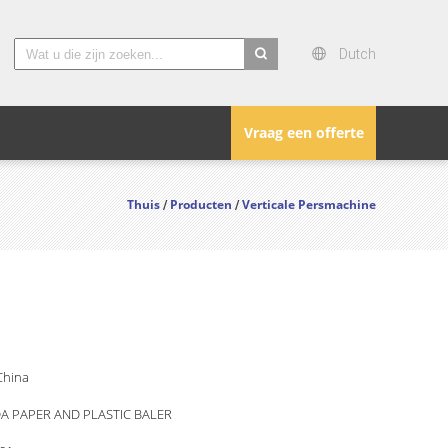
Dutch
search
Vraag een offerte
Thuis
Producten
Verticale Persmachine
/
/
,China
A PAPER AND PLASTIC BALER