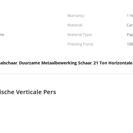
Warranty:
1 Y
Material:
Car
ine
Material Type:
Pap
Pressing Force:
100
alschaar
Duurzame Metaalbewerking Schaar
21 Ton Horizontale
,
,
sche Verticale Pers