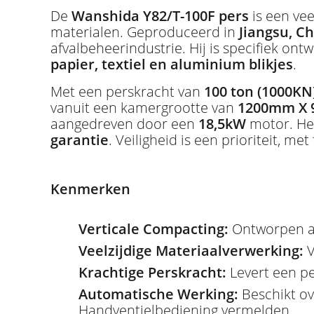
De
Wanshida Y82/T-100F pers
is een vee
materialen. Geproduceerd in
Jiangsu, C
afvalbeheerindustrie. Hij is specifiek 
papier, textiel en aluminium blikjes
.
Met een perskracht van
100 ton (1000KN
vanuit een kamergrootte van
1200mm X
aangedreven door een
18,5kW
motor. Het
garantie
. Veiligheid is een prioriteit, me
Kenmerken
Verticale Compacting:
Ontworpen a
Veelzijdige Materiaalverwerking:
V
Krachtige Perskracht:
Levert een p
Automatische Werking:
Beschikt o
Handventielbediening vermelden.