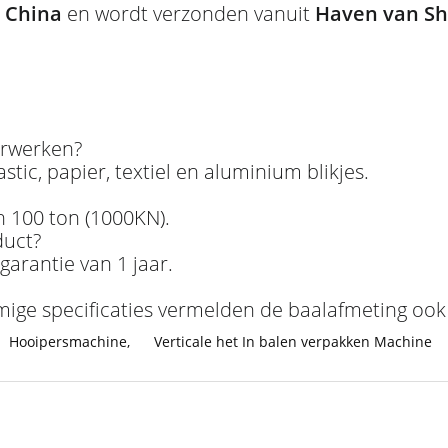
, China
en wordt verzonden vanuit
Haven van S
erwerken?
stic, papier, textiel en aluminium blikjes.
n 100 ton (1000KN).
duct?
arantie van 1 jaar.
ige specificaties vermelden de baalafmeting o
Hooipersmachine
,
Verticale het In balen verpakken Machine