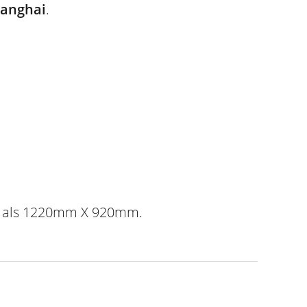
hanghai
.
ok als 1220mm X 920mm.