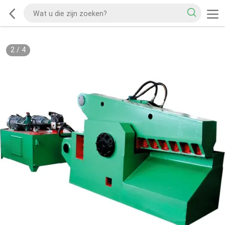
2
/
4