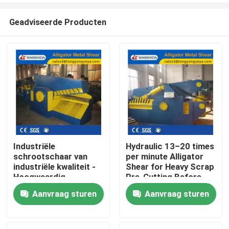
Geadviseerde Producten
Industriële
Hydraulic 13–20 times
schrootschaar van
per minute Alligator
Huis
industriële kwaliteit -
Shear for Heavy Scrap
Hoogwaardig
Pre-Cutting Before
gereedschap voor
Baling and Furnace
Aanvraag sturen
Aanvraag sturen
Producten
schrootverwerking
Feeding
Over ons