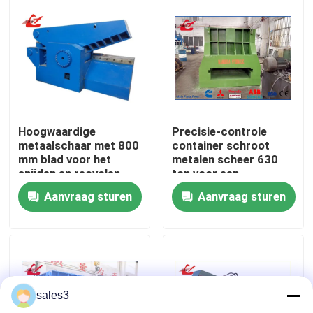
fabriekstour
Kwaliteitscontrole
Neem contact met ons op
Hoogwaardige
Precisie-controle
metaalschaar met 800
container schroot
mm blad voor het
metalen scheer 630
Nieuws
snijden en recyclen
ton voor een
van schroot
consistente output en
Aanvraag sturen
Aanvraag sturen
downstream
efficiëntie
Gevallen
Vraag een offerte
sales3
Industriële Persmachine