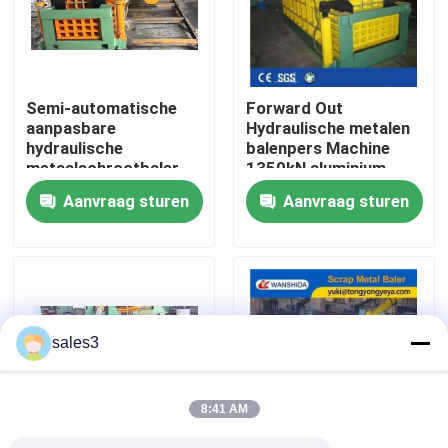
fabriekstour
Semi-automatische
Forward Out
Kwaliteitscontrole
aanpasbare
Hydraulische metalen
hydraulische
balenpers Machine
metaalschrootbaler
1350kN aluminium
Neem contact met ons op
met een hoge
schrootpers
Aanvraag sturen
Aanvraag sturen
dichtheid voor
recyclingcentra
Nieuws
Gevallen
sales3
Vraag een offerte
8:41 AM
Industriële Persmachine