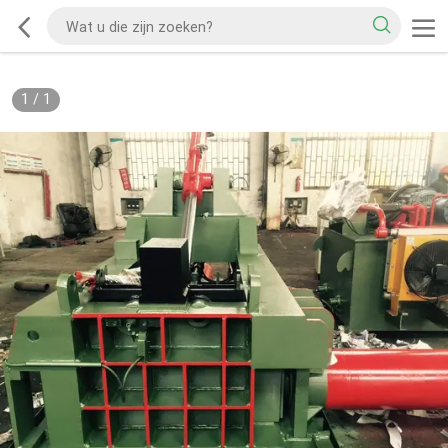
1
/
1