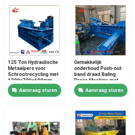
125 Ton Hydraulische
Gemakkelijk
Metaalpers voor
onderhoud Push-out
Schrootrecycling met
band draad Baling
1200×700×600mm
Press Machine met
Kamer
PLC-besturing voor
Aanvraag sturen
Aanvraag sturen
een betere ROI in
Huis
banden recycling
operaties
Producten
Over ons