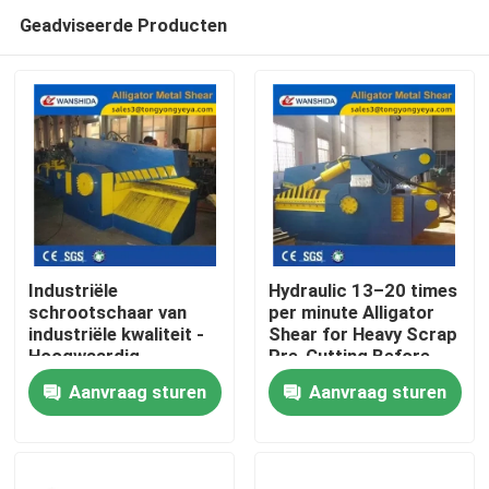
Geadviseerde Producten
Industriële
Hydraulic 13–20 times
schrootschaar van
per minute Alligator
industriële kwaliteit -
Shear for Heavy Scrap
Huis
Hoogwaardig
Pre-Cutting Before
gereedschap voor
Baling and Furnace
Aanvraag sturen
Aanvraag sturen
schrootverwerking
Feeding
Producten
Over ons