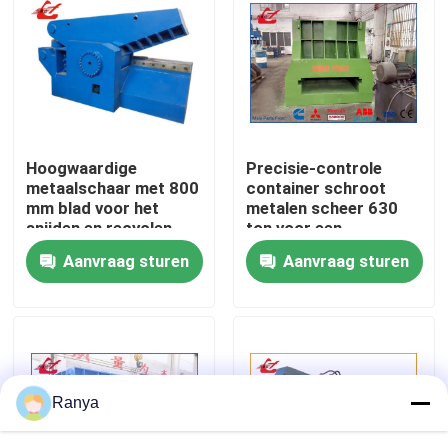
fabriekstour
Kwaliteitscontrole
Hoogwaardige
Precisie-controle
Neem contact met ons op
metaalschaar met 800
container schroot
mm blad voor het
metalen scheer 630
snijden en recyclen
ton voor een
Nieuws
van schroot
consistente output en
Aanvraag sturen
Aanvraag sturen
downstream
efficiëntie
Gevallen
Vraag een offerte
Ranya
Industriële Persmachine