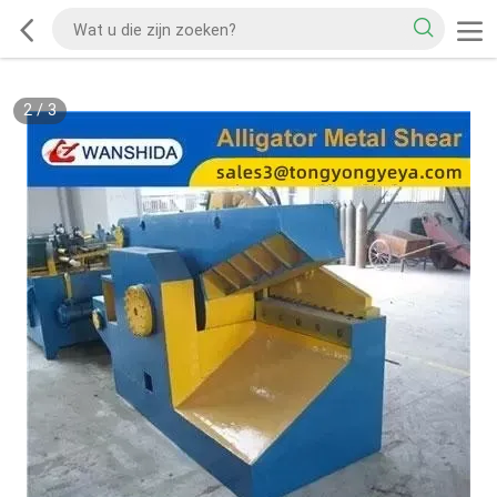
2
/
3