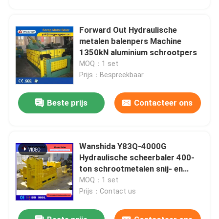
Forward Out Hydraulische
metalen balenpers Machine
1350kN aluminium schrootpers
MOQ：1 set
Prijs：Bespreekbaar
Beste prijs
Contacteer ons
Wanshida Y83Q-4000G
Huis
Hydraulische scheerbaler 400-
ton schrootmetalen snij- en
compacteringsmachine
MOQ：1 set
Producten
Prijs：Contact us
Over ons