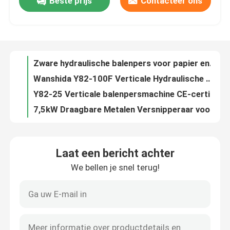
Beste prijs
Contacteer ons
Verticale balenpersmachine voor papier, plastic en karton
25-tons verticale balenpers voor recycling van plastic en lichtstalen vaten
fabriekstour
Zware hydraulische balenpers voor papier en industrieel afvalbeheer
Wanshida Y82-100F Verticale Hydraulische Pers – 100 Ton Karton & Plastic Afvalpers
Kwaliteitscontrole
Y82-25 Verticale balenpersmachine CE-certificaat Verticale plastic balenpers
7,5kW Draagbare Metalen Versnipperaar voor Schrootrecycling en Volumevermindering
Neem contact met ons op
Hoge Efficiëntie 7,5kW Compacte Metaalsnipperaar Voor Kleine Schrootrecyclagefabrieken Met Eenvoudige Structuur
Hoge snelheid 22kW industriële metaalscherper 16rpm voor het verkleinen en recyclen van metaalschroot
Schrootbuizen Auto's Karosserieën Shell Baling Press Machine Afvalmetalen Baler 2-3 ton/uur Capaciteit 37kW
Nieuws
Hoogwaardige alligatorscheer voor industrieel gebruik
Laat een bericht achter
Slijpscherm van Wanshida met PLC-gecontroleerde hydraulische metaalscherm voor hoek ijzer
Gevallen
We bellen je snel terug!
Hydraulische scheermachine voor metaalafval met automatische PLC-besturing
10 ton Ram Force Hydraulische metalen balermachine voor aanpasbare balingsoplossingen
Vraag een offerte
5000 kg/uur capaciteit Laag geluid Hydraulische baler voor het verwerken van zwaar materiaal
Industriële balermachine Hoge duurzaamheid Automatische werking Hoge capaciteit Zwaar werk
Industriële Persmachine