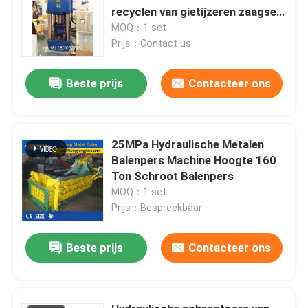
recyclen van gietijzeren zaagsel
en metaalsplinters
MOQ：1 set
Prijs：Contact us
Beste prijs
Contacteer ons
25MPa Hydraulische Metalen
Balenpers Machine Hoogte 160
Ton Schroot Balenpers
MOQ：1 set
Prijs：Bespreekbaar
Beste prijs
Contacteer ons