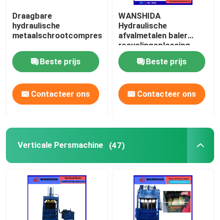
Draagbare
WANSHIDA
Schrootscheerbeurt
hydraulische
Hydraulische
metaalschrootcompressor
afvalmetalen baler
recyclingoplossing.
Brugscheerbeurt
Beste prijs
Beste prijs
schrootmaalmachine
Contacteer ons
Contacteer ons
Verticale Persmachine
(47)