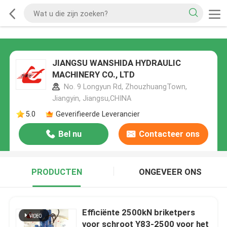
JIANGSU WANSHIDA HYDRAULIC
MACHINERY CO., LTD
No. 9 Longyun Rd, ZhouzhuangTown,
Jiangyin, Jiangsu,CHINA
5.0
Geverifieerde Leverancier
Bel nu
Contacteer ons
PRODUCTEN
ONGEVEER ONS
Efficiënte 2500kN briketpers
voor schroot Y83-2500 voor het