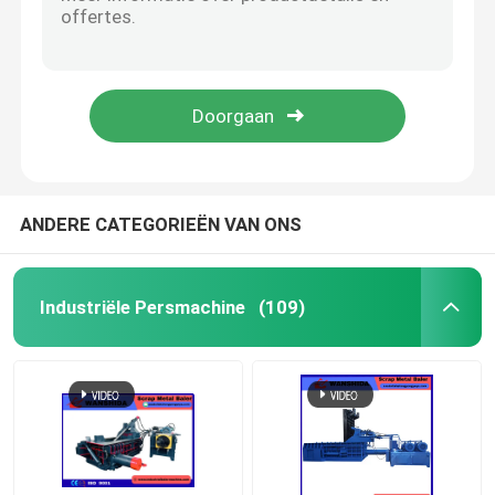
Q43-4000 400-tons Alligator Shear met verschillende bladgroottes voor het snijden van metalen materialen tot 90x90mm of Oslash 100mm
Industriële geluidsarme schaarbalenpers met grote capaciteit, 5000 kg/u
Verticale Persmachine
Automatische baler met hoge veiligheid voor eenvoudig onderhoud en prestaties
Industriële schaarbalenpersmachine met hoge veiligheid en hydraulische balenpers
Horizontale Persmachine
Industriële balermachine met hoge druk, hoge capaciteit, hoge veiligheid
Scheerbalenpers
ANDERE CATEGORIEËN VAN ONS
De hydraulische Machine van de Metaalpers
Industriële Persmachine
(109)
Schrootpersmachine
Metalen briketteerpers
Schroot Scherende Machine