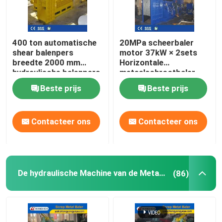
400 ton automatische
20MPa scheerbaler
shear balenpers
motor 37kW × 2sets
breedte 2000 mm
Horizontale
hydraulische balenpers
metaalschrootbaler
voor recycling van
Beste prijs
Beste prijs
zwaar schroot
Contacteer ons
Contacteer ons
De hydraulische Machine van de Metaalpers
(86)