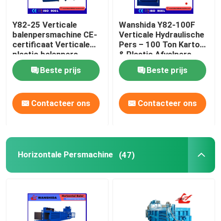
Y82-25 Verticale
Wanshida Y82-100F
balenpersmachine CE-
Verticale Hydraulische
certificaat Verticale
Pers – 100 Ton Karton
plastic balenpers
& Plastic Afvalpers
Beste prijs
Beste prijs
Contacteer ons
Contacteer ons
Horizontale Persmachine
(47)