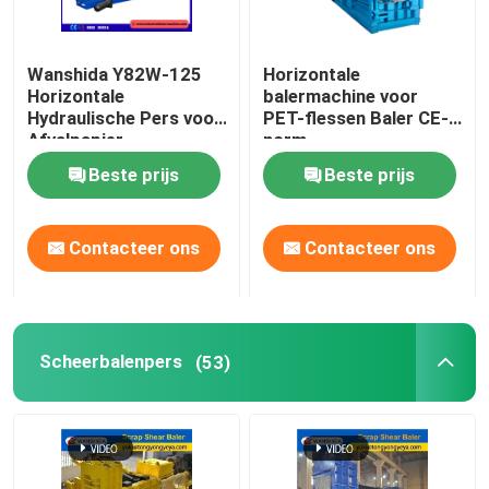
Wanshida Y82W-125
Horizontale
Horizontale
balermachine voor
Hydraulische Pers voor
PET-flessen Baler CE-
Afvalpapier,
norm
Kunststoffen & PET-
Beste prijs
Beste prijs
flessen
Contacteer ons
Contacteer ons
Scheerbalenpers
(53)