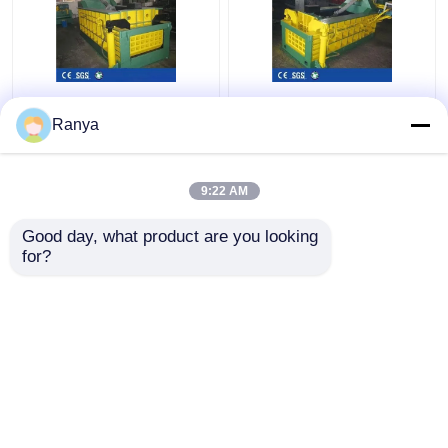
Forward Out
25MPa Hydraulische
Hydraulische metalen
Metalen Balenpers
Ranya
balenpers Machine
Machine Hoogte 160
1350kN aluminium
Ton Schroot Balenpers
schrootpers
9:22 AM
Beste prijs
Beste prijs
Good day, what product are you looking 
for?
Contacteer ons
Contacteer ons
Bekijk meer
Thuis
Ongeveer ons
Contacteer ons
Desktop Site
Sitemap
Privacybeleid