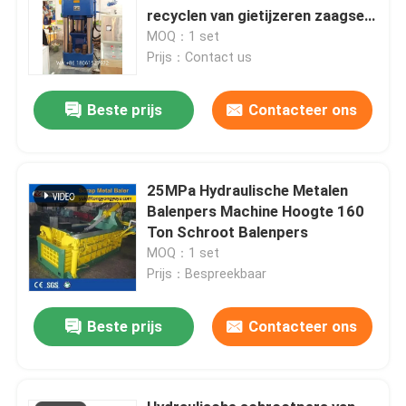
recyclen van gietijzeren zaagsel
en metaalsplinters
MOQ：1 set
Prijs：Contact us
Beste prijs
Contacteer ons
25MPa Hydraulische Metalen
Balenpers Machine Hoogte 160
Ton Schroot Balenpers
MOQ：1 set
Prijs：Bespreekbaar
Beste prijs
Contacteer ons