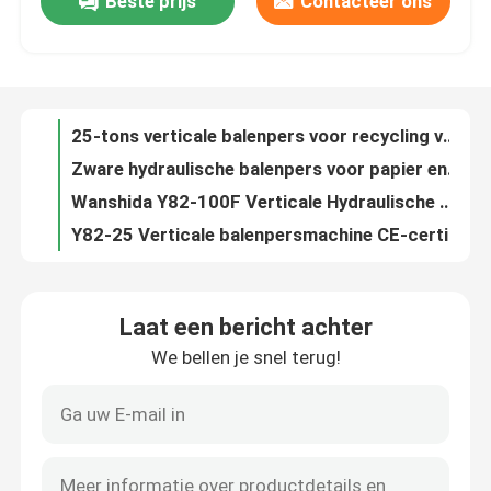
Beste prijs
Contacteer ons
Verticale balenpersmachine voor papier, plastic en karton
25-tons verticale balenpers voor recycling van plastic en lichtstalen vaten
fabriekstour
Zware hydraulische balenpers voor papier en industrieel afvalbeheer
Wanshida Y82-100F Verticale Hydraulische Pers – 100 Ton Karton & Plastic Afvalpers
Kwaliteitscontrole
Y82-25 Verticale balenpersmachine CE-certificaat Verticale plastic balenpers
7,5kW Draagbare Metalen Versnipperaar voor Schrootrecycling en Volumevermindering
Neem contact met ons op
Hoge Efficiëntie 7,5kW Compacte Metaalsnipperaar Voor Kleine Schrootrecyclagefabrieken Met Eenvoudige Structuur
Hoge snelheid 22kW industriële metaalscherper 16rpm voor het verkleinen en recyclen van metaalschroot
Schrootbuizen Auto's Karosserieën Shell Baling Press Machine Afvalmetalen Baler 2-3 ton/uur Capaciteit 37kW
Nieuws
Hoogwaardige alligatorscheer voor industrieel gebruik
Laat een bericht achter
Slijpscherm van Wanshida met PLC-gecontroleerde hydraulische metaalscherm voor hoek ijzer
Gevallen
We bellen je snel terug!
Hydraulische scheermachine voor metaalafval met automatische PLC-besturing
10 ton Ram Force Hydraulische metalen balermachine voor aanpasbare balingsoplossingen
Vraag een offerte
5000 kg/uur capaciteit Laag geluid Hydraulische baler voor het verwerken van zwaar materiaal
Industriële balermachine Hoge duurzaamheid Automatische werking Hoge capaciteit Zwaar werk
Industriële Persmachine