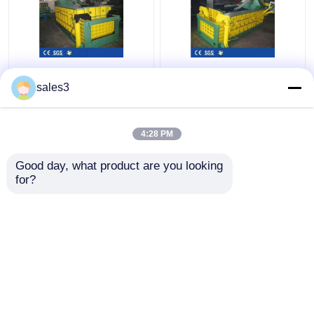
Forward Out
25MPa Hydraulische
Hydraulische metalen
Metalen Balenpers
sales3
balenpers Machine
Machine Hoogte 160
1350kN aluminium
Ton Schroot Balenpers
schrootpers
4:28 PM
Beste prijs
Beste prijs
Good day, what product are you looking 
for?
Contacteer ons
Contacteer ons
Bekijk meer
Thuis
Ongeveer ons
Contacteer ons
Desktop Site
Sitemap
Privacybeleid