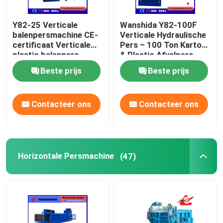
Y82-25 Verticale
Wanshida Y82-100F
balenpersmachine CE-
Verticale Hydraulische
certificaat Verticale
Pers – 100 Ton Karton
plastic balenpers
& Plastic Afvalpers
Beste prijs
Beste prijs
Contacteer ons
Contacteer ons
Horizontale Persmachine
(47)