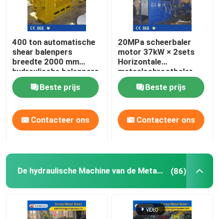
400 ton automatische
20MPa scheerbaler
shear balenpers
motor 37kW × 2sets
breedte 2000 mm
Horizontale
hydraulische balenpers
metaalschrootbaler
voor recycling van
Beste prijs
Beste prijs
zwaar schroot
Contacteer ons
Contacteer ons
De hydraulische Machine van de Metaalpers
(86)