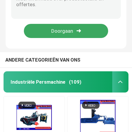
Q43-4000 400-tons Alligator Shear met verschillende bladgroottes voor het snijden van metalen materialen tot 90x90mm of Oslash 100mm
Industriële geluidsarme schaarbalenpers met grote capaciteit, 5000 kg/u
Verticale Persmachine
Automatische baler met hoge veiligheid voor eenvoudig onderhoud en prestaties
Industriële schaarbalenpersmachine met hoge veiligheid en hydraulische balenpers
Horizontale Persmachine
Industriële balermachine met hoge druk, hoge capaciteit, hoge veiligheid
Scheerbalenpers
ANDERE CATEGORIEËN VAN ONS
De hydraulische Machine van de Metaalpers
Industriële Persmachine
(109)
Schrootpersmachine
Metalen briketteerpers
Schroot Scherende Machine