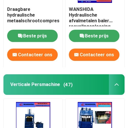
Draagbare
WANSHIDA
Schrootscheerbeurt
hydraulische
Hydraulische
metaalschrootcompressor
afvalmetalen baler
recyclingoplossing.
Brugscheerbeurt
Beste prijs
Beste prijs
schrootmaalmachine
Contacteer ons
Contacteer ons
Verticale Persmachine
(47)