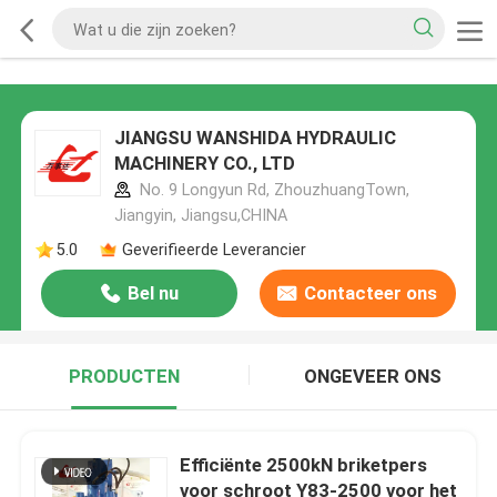
JIANGSU WANSHIDA HYDRAULIC
MACHINERY CO., LTD
No. 9 Longyun Rd, ZhouzhuangTown,
Jiangyin, Jiangsu,CHINA
5.0
Geverifieerde Leverancier
Bel nu
Contacteer ons
PRODUCTEN
ONGEVEER ONS
Efficiënte 2500kN briketpers
voor schroot Y83-2500 voor het