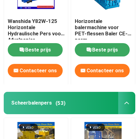
Wanshida Y82W-125
Horizontale
Horizontale
balermachine voor
Hydraulische Pers voor
PET-flessen Baler CE-
Afvalpapier,
norm
Kunststoffen & PET-
Beste prijs
Beste prijs
flessen
Contacteer ons
Contacteer ons
Scheerbalenpers
(53)