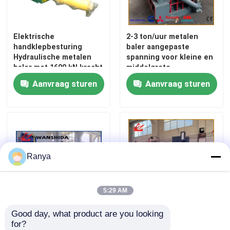
Verticale Persmachine
Elektrische
2-3 ton/uur metalen
handklepbesturing
baler aangepaste
Hydraulische metalen
spanning voor kleine en
Horizontale Persmachine
baler met 1600 kN kracht
middelgrote
25MPa voor
metaalschroot recycling
Aanvraag sturen
Aanvraag sturen
afvalrecycling
met evenwichtige
Scheerbalenpers
prestaties
De hydraulische Machine van de Metaalpers
Schrootpersmachine
Ranya
Metalen briketteerpers
5:29 AM
Good day, what product are you looking 
Mobiele metalen baler
4500 kg/h metalen baler
Schroot Scherende Machine
for?
voor dieselschroot met
voor baling van afval met