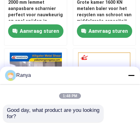
2000 mm lemmet
Grote kamer 1600 KN
aanpasbare scharnier
metalen baler voor het
perfect voor nauwkeurig
recyclen van schroot van
Verticale Persmachine
en snel snijden in
middelgrote capaciteit
industriële omgevingen
met geavanceerd PLC-
Aanvraag sturen
Aanvraag sturen
besturingssysteem
Horizontale Persmachine
Scheerbalenpers
Ranya
De hydraulische Machine van de Metaalpers
Schrootpersmachine
1:48 PM
Good day, what product are you looking 
22kW
Industriële hydraulische
Metalen briketteerpers
for?
alligatorschaarmachine
staalbalingmachine
800Kn schroot
Automatische
snijmachine
werkingsmodus
Schroot Scherende Machine
380V/50Hz Spanning