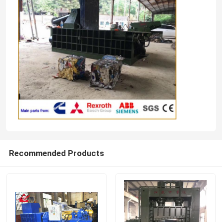
Recommended Products
Huis
Producten
Over ons