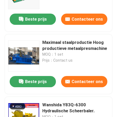
fabriekstour
Beste prijs
Contacteer ons
Kwaliteitscontrole
Maximaal staalproductie Hoog
Neem contact met ons op
productieve metaalpresmachine
MOQ：1 set
Prijs：Contact us
Nieuws
Gevallen
Beste prijs
Contacteer ons
Vraag een offerte
Wanshida Y83Q-6300
Hydraulische Scheerbaler.
Industriële Persmachine
MOQ：1 set