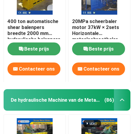
400 ton automatische
20MPa scheerbaler
shear balenpers
motor 37kW × 2sets
breedte 2000 mm
Horizontale
hydraulische balenpers
metaalschrootbaler
voor recycling van
Beste prijs
Beste prijs
zwaar schroot
Contacteer ons
Contacteer ons
De hydraulische Machine van de Metaalpers
(86)