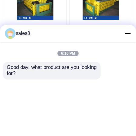
Forward Out
25MPa Hydraulische
Hydraulische metalen
Metalen Balenpers
sales3
balenpers Machine
Machine Hoogte 160
1350kN aluminium
Ton Schroot Balenpers
schrootpers
6:16 PM
Beste prijs
Beste prijs
Good day, what product are you looking 
for?
Contacteer ons
Contacteer ons
Bekijk meer
Thuis
Ongeveer ons
Contacteer ons
Desktop Site
Sitemap
Privacybeleid