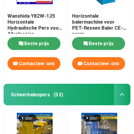
Wanshida Y82W-125
Horizontale
Horizontale
balermachine voor
Hydraulische Pers voor
PET-flessen Baler CE-
Afvalpapier,
norm
Kunststoffen & PET-
Beste prijs
Beste prijs
flessen
Contacteer ons
Contacteer ons
Scheerbalenpers
(53)