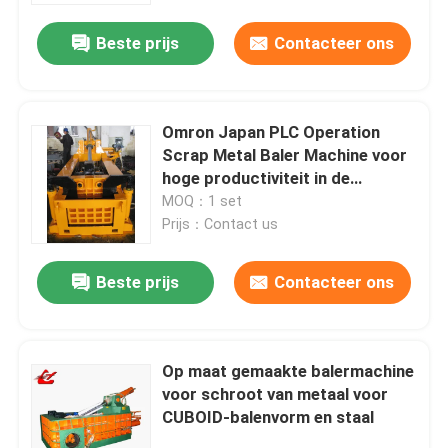
Beste prijs
Contacteer ons
Omron Japan PLC Operation
Scrap Metal Baler Machine voor
hoge productiviteit in de
staalindustrie en staalschroot
MOQ：1 set
Prijs：Contact us
Beste prijs
Contacteer ons
Huis
Op maat gemaakte balermachine
Producten
voor schroot van metaal voor
CUBOID-balenvorm en staal
Over ons