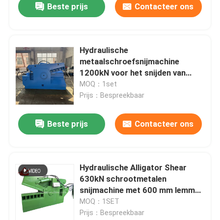
Beste prijs
Contacteer ons
Hydraulische
metaalschroefsnijmachine
1200kN voor het snijden van
stenen en staal
MOQ：1set
Prijs：Bespreekbaar
Beste prijs
Contacteer ons
Hydraulische Alligator Shear
630kN schrootmetalen
snijmachine met 600 mm lemmet
voor staalstaaf
MOQ：1SET
Prijs：Bespreekbaar