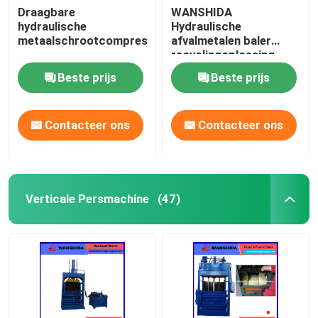
Draagbare
WANSHIDA
hydraulische
Hydraulische
metaalschrootcompressor
afvalmetalen baler
recyclingoplossing.
Beste prijs
Beste prijs
Contacteer ons
Contacteer ons
Verticale Persmachine
(47)