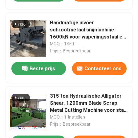
Handmatige invoer
schrootmetaal snijmachine
1600kN voor wapeningsstaal en
aluminium profielen
MOQ：1SET
Prijs：Bespreekbaar
Beste prijs
Contacteer ons
315 ton Hydraulische Alligator
Shear. 1200mm Blade Scrap
Metal Cutting Machine voor staal
recycling
MOQ：1 Instellen
Prijs：Bespreekbaar