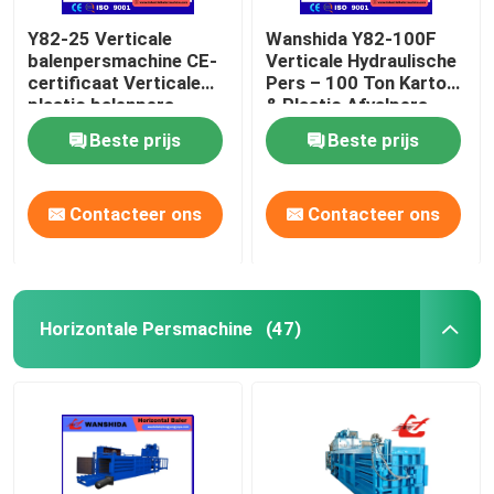
Y82-25 Verticale
Wanshida Y82-100F
balenpersmachine CE-
Verticale Hydraulische
certificaat Verticale
Pers – 100 Ton Karton
plastic balenpers
& Plastic Afvalpers
Beste prijs
Beste prijs
Contacteer ons
Contacteer ons
Horizontale Persmachine
(47)