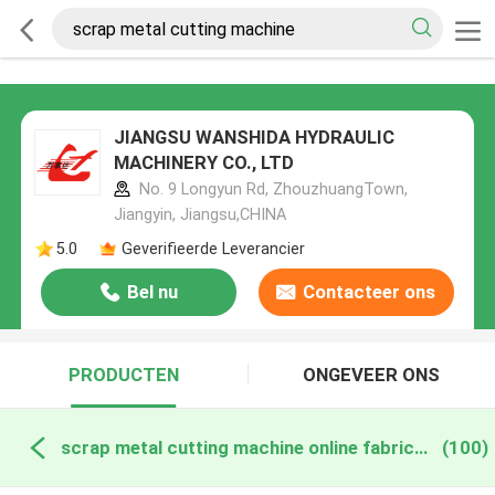
JIANGSU WANSHIDA HYDRAULIC
MACHINERY CO., LTD
No. 9 Longyun Rd, ZhouzhuangTown,
Jiangyin, Jiangsu,CHINA
5.0
Geverifieerde Leverancier
Bel nu
Contacteer ons
PRODUCTEN
ONGEVEER ONS
scrap metal cutting machine online fabricage
(100)