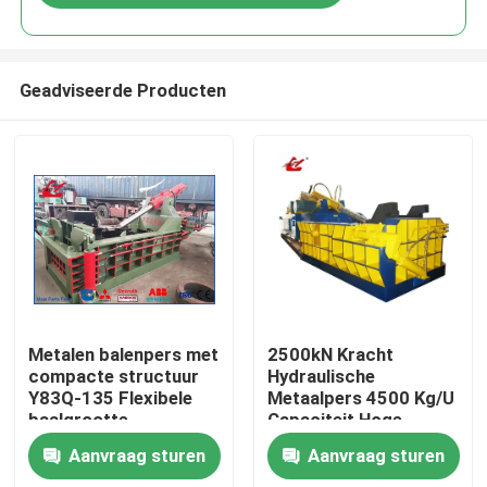
Geadviseerde Producten
Huis
Metalen balenpers met
2500kN Kracht
compacte structuur
Hydraulische
Y83Q-135 Flexibele
Metaalpers 4500 Kg/U
Producten
baalgrootte
Capaciteit Hoge
Ruimtebesparend
Dichtheid Output
Aanvraag sturen
Aanvraag sturen
ontwerp Laag
Over ons
energieverbruik