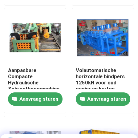
fabriekstour
Kwaliteitscontrole
Neem contact met ons op
Aanpasbare
Volautomatische
Nieuws
Compacte
horizontale bindpers
Hydraulische
1250kN voor oud
Schroothoopmachine
papier en karton
Voor Flexibel Metalen
Gevallen
Aanvraag sturen
Aanvraag sturen
Recycling Met 18,5 kW
Motorvermogen
Vraag een offerte
Industriële Persmachine