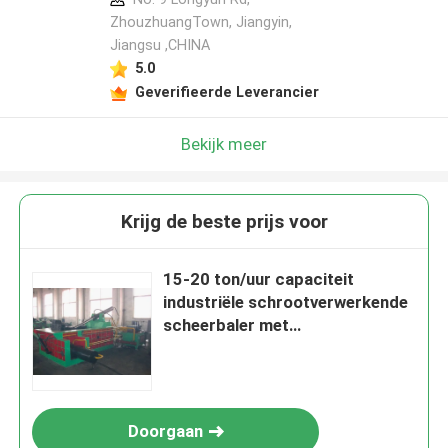
ZhouzhuangTown, Jiangyin,
Jiangsu ,CHINA
5.0
Geverifieerde Leverancier
Bekijk meer
Krijg de beste prijs voor
15-20 ton/uur capaciteit
industriële schrootverwerkende
scheerbaler met
handmatige/automatische
werking en 20 seconden
cyclustijd
Doorgaan